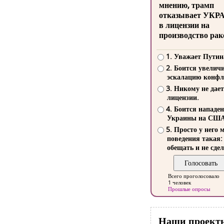
мнению, трамп
отказывает УКР
в лицензии на
производство рак
1. Уважает Путин
2. Боится увелич
эскалацию конфл
3. Никому не дает
лицензии.
4. Боится нападе
Украины на СШ
5. Просто у него 
поведения такая:
обещать и не сдел
Всего проголосовало
1 человек
Прошлые опросы
Наши проект