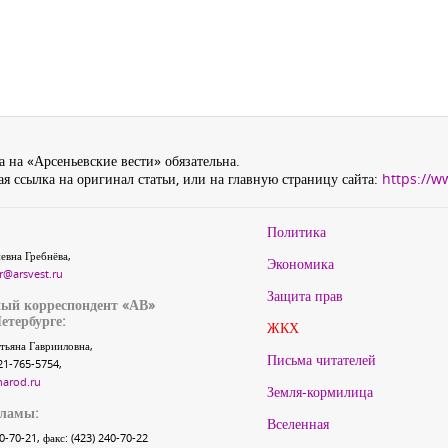
 на «Арсеньевские вести» обязательна.
я ссылка на оригинал статьи, или на главную страницу сайта:
https://w
Политика
евна Гребнёва,
Экономика
r@arsvest.ru
Защита прав
ый корреспондент «АВ»
етербурге:
ЖКХ
тьяна Гаврииловна,
Письма читателей
21-765-5754,
narod.ru
Земля-кормилица
кламы:
Вселенная
40-70-21, факс: (423) 240-70-22