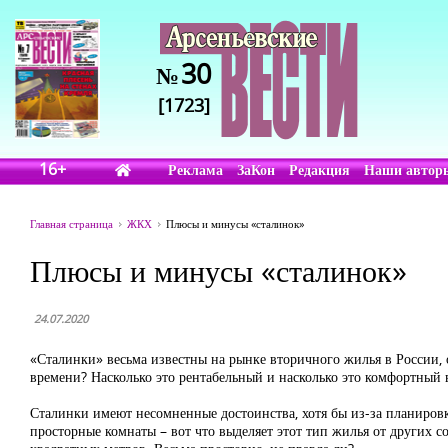
30
№
[1723]
16+
Реклама
ЗаКон
Редакция
Наши автор
Главная страница
ЖКХ
Плюсы и минусы «сталинок»
Плюсы и минусы «сталинок»
24.07.2020
«Сталинки» весьма известны на рынке вторичного жилья в России, 
времени? Насколько это рентабельный и насколько это комфортный 
Сталинки имеют несомненные достоинства, хотя бы из-за планиров
просторные комнаты – вот что выделяет этот тип жилья от других с