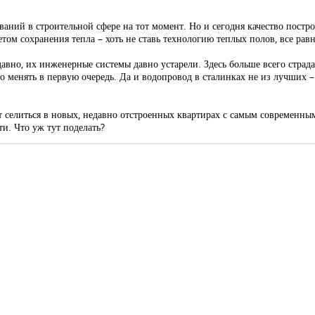
аний в строительной сфере на тот момент. Но и сегодня качество построе
ом сохранения тепла – хоть не ставь технологию теплых полов, все равн
 давно, их инженерные системы давно устарели. Здесь больше всего страда
но менять в первую очередь. Да и водопровод в сталинках не из лучших –
 селиться в новых, недавно отстроенных квартирах с самым современны
и. Что уж тут поделать?