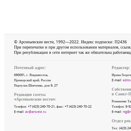
© Арсеньевские вести, 1992—2022. Индекс подписки: П2436
При перепечатке и при другом использовании материалов, ссылка
При републикации в сети интернет так же обязательна работающа
Почтовый адрес:
Редактор:
690091
, г.
Владивосток
,
Ирина Георги
Приморский край
,
Россия
.
E-mail:
edito
Переулок Шевченко
, дом 9, 27
Собственн
в Санкт-П
Редакция газеты
«
Арсеньевские вести
»:
Романенко Та
Телефон:
+7 (423) 240-70-21
, факс:
+7 (423) 240-70-22
Телефон: 8-9
E-mail:
av@arsvest.ru
E-mail:
rtg@
Отдел ре
Тел.: (423) 2