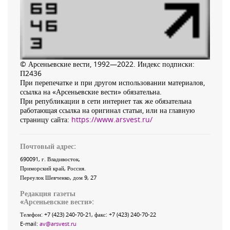
© Арсеньевские вести, 1992—2022. Индекс подписки:
П2436
При перепечатке и при другом использовании материалов,
ссылка на «Арсеньевские вести» обязательна.
При републикации в сети интернет так же обязательна
работающая ссылка на оригинал статьи, или на главную
страницу сайта:
https://www.arsvest.ru/
Почтовый адрес:
690091
, г.
Владивосток
,
Приморский край
,
Россия
.
Переулок Шевченко
, дом 9, 27
Редакция газеты
«
Арсеньевские вести
»:
Телефон:
+7 (423) 240-70-21
, факс:
+7 (423) 240-70-22
E-mail:
av@arsvest.ru