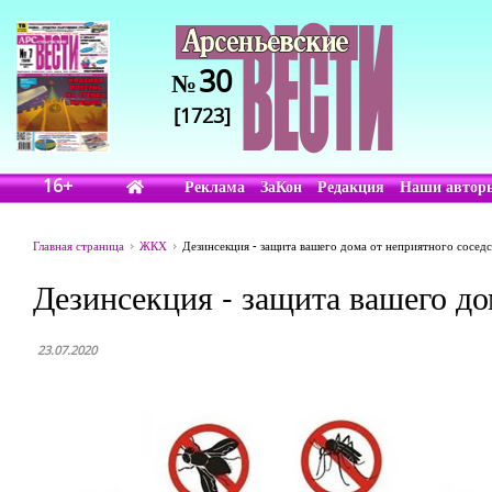
30
№
[1723]
16+
Реклама
ЗаКон
Редакция
Наши автор
Главная страница
ЖКХ
Дезинсекция - защита вашего дома от неприятного соседс
Дезинсекция - защита вашего до
23.07.2020