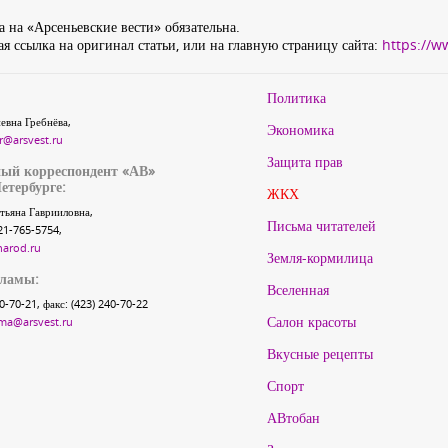
 на «Арсеньевские вести» обязательна.
я ссылка на оригинал статьи, или на главную страницу сайта:
https://w
Политика
евна Гребнёва,
Экономика
r@arsvest.ru
Защита прав
ый корреспондент «АВ»
етербурге:
ЖКХ
тьяна Гаврииловна,
Письма читателей
21-765-5754,
narod.ru
Земля-кормилица
кламы:
Вселенная
40-70-21, факс: (423) 240-70-22
Салон красоты
ma@arsvest.ru
Вкусные рецепты
Спорт
АВтобан