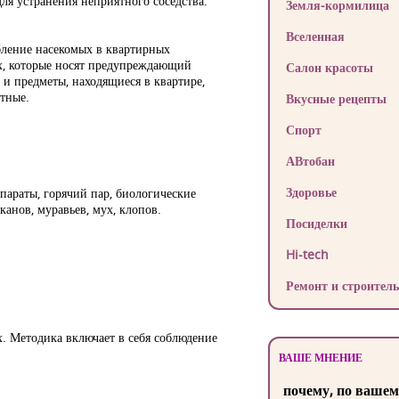
ля устранения неприятного соседства.
Земля-кормилица
Вселенная
бление насекомых в квартирных
х, которые носят предупреждающий
Салон красоты
и предметы, находящиеся в квартире,
тные.
Вкусные рецепты
Спорт
АВтобан
Здоровье
параты, горячий пар, биологические
канов, муравьев, мух, клопов.
Посиделки
Hi-tech
Ремонт и строитель
х. Методика включает в себя соблюдение
ВАШЕ МНЕНИЕ
почему, по вашем