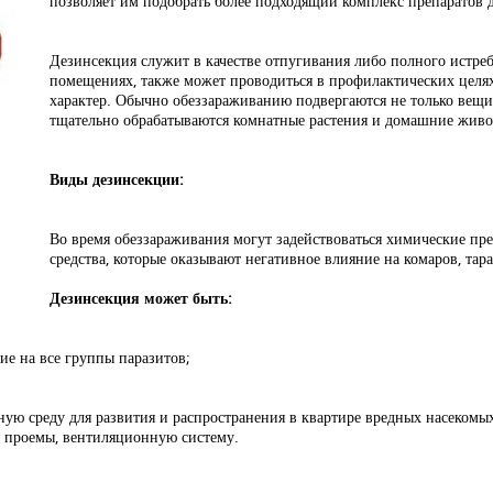
позволяет им подобрать более подходящий комплекс препаратов д
Дезинсекция служит в качестве отпугивания либо полного истре
помещениях, также может проводиться в профилактических целя
характер. Обычно обеззараживанию подвергаются не только вещи 
тщательно обрабатываются комнатные растения и домашние живо
Виды дезинсекции:
Во время обеззараживания могут задействоваться химические пре
средства, которые оказывают негативное влияние на комаров, тара
Дезинсекция может быть:
е на все группы паразитов;
ную среду для развития и распространения в квартире вредных насекомы
е проемы, вентиляционную систему.