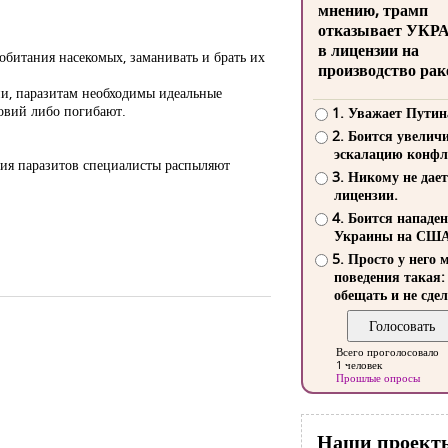
мнению, трамп
отказывает УКР
в лицензии на
обитания насекомых, заманивать и брать их
производство рак
и, паразитам необходимы идеальные
овий либо погибают.
1. Уважает Путин
2. Боится увелич
эскалацию конфл
ения паразитов специалисты распыляют
3. Никому не дает
лицензии.
4. Боится нападе
Украины на СШ
5. Просто у него 
поведения такая:
обещать и не сдел
Всего проголосовало
1 человек
Прошлые опросы
Наши проект