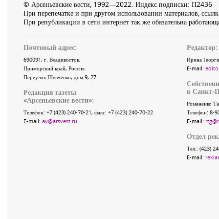
© Арсеньевские вести, 1992—2022. Индекс подписки: П2436
При перепечатке и при другом использовании материалов, ссылка
При републикации в сети интернет так же обязательна работающа
Почтовый адрес:
Редактор:
690091
, г.
Владивосток
,
Ирина Георги
Приморский край
,
Россия
.
E-mail:
edito
Переулок Шевченко
, дом 9, 27
Собственн
в Санкт-П
Редакция газеты
«
Арсеньевские вести
»:
Романенко Та
Телефон:
+7 (423) 240-70-21
, факс:
+7 (423) 240-70-22
Телефон: 8-9
E-mail:
av@arsvest.ru
E-mail:
rtg@
Отдел ре
Тел.: (423) 2
E-mail:
rekla