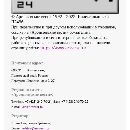
© Арсеньевские вести, 1992—2022. Индекс подписки:
П2436
При перепечатке и при другом использовании материалов,
ссылка на «Арсеньевские вести» обязательна.
При републикации в сети интернет так же обязательна
работающая ссылка на оригинал статьи, или на главную
страницу сайта:
https://www.arsvest.ru/
Почтовый адрес:
690091
, г.
Владивосток
,
Приморский край
,
Россия
.
Переулок Шевченко
, дом 9, 27
Редакция газеты
«
Арсеньевские вести
»:
Телефон:
+7 (423) 240-70-21
, факс:
+7 (423) 240-70-22
E-mail:
av@arsvest.ru
Редактор:
Ирина Георгиевна Гребнёва,
E-mail:
editor@arsvest.ru