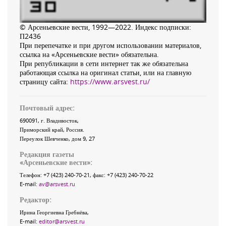
© Арсеньевские вести, 1992—2022. Индекс подписки:
П2436
При перепечатке и при другом использовании материалов,
ссылка на «Арсеньевские вести» обязательна.
При републикации в сети интернет так же обязательна
работающая ссылка на оригинал статьи, или на главную
страницу сайта:
https://www.arsvest.ru/
Почтовый адрес:
690091
, г.
Владивосток
,
Приморский край
,
Россия
.
Переулок Шевченко
, дом 9, 27
Редакция газеты
«
Арсеньевские вести
»:
Телефон:
+7 (423) 240-70-21
, факс:
+7 (423) 240-70-22
E-mail:
av@arsvest.ru
Редактор:
Ирина Георгиевна Гребнёва,
E-mail:
editor@arsvest.ru