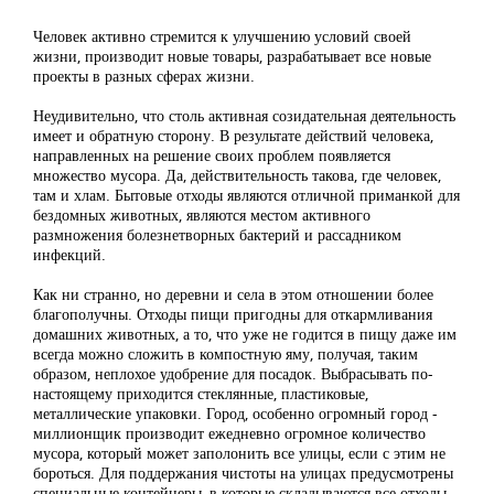
Человек активно стремится к улучшению условий своей
жизни, производит новые товары, разрабатывает все новые
проекты в разных сферах жизни.
Неудивительно, что столь активная созидательная деятельность
имеет и обратную сторону. В результате действий человека,
направленных на решение своих проблем появляется
множество мусора. Да, действительность такова, где человек,
там и хлам. Бытовые отходы являются отличной приманкой для
бездомных животных, являются местом активного
размножения болезнетворных бактерий и рассадником
инфекций.
Как ни странно, но деревни и села в этом отношении более
благополучны. Отходы пищи пригодны для откармливания
домашних животных, а то, что уже не годится в пищу даже им
всегда можно сложить в компостную яму, получая, таким
образом, неплохое удобрение для посадок. Выбрасывать по-
настоящему приходится стеклянные, пластиковые,
металлические упаковки. Город, особенно огромный город -
миллионщик производит ежедневно огромное количество
мусора, который может заполонить все улицы, если с этим не
бороться. Для поддержания чистоты на улицах предусмотрены
специальные контейнеры, в которые складываются все отходы