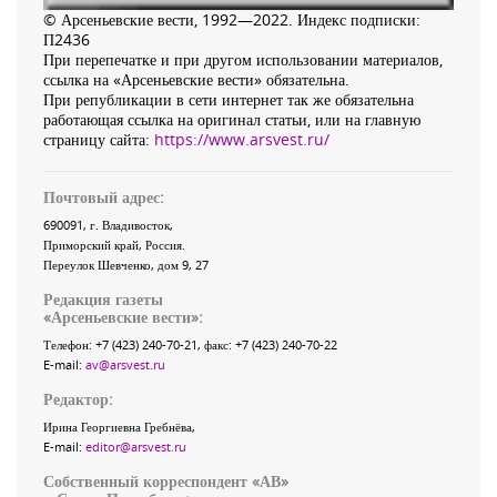
© Арсеньевские вести, 1992—2022. Индекс подписки:
П2436
При перепечатке и при другом использовании материалов,
ссылка на «Арсеньевские вести» обязательна.
При републикации в сети интернет так же обязательна
работающая ссылка на оригинал статьи, или на главную
страницу сайта:
https://www.arsvest.ru/
Почтовый адрес:
690091
, г.
Владивосток
,
Приморский край
,
Россия
.
Переулок Шевченко
, дом 9, 27
Редакция газеты
«
Арсеньевские вести
»:
Телефон:
+7 (423) 240-70-21
, факс:
+7 (423) 240-70-22
E-mail:
av@arsvest.ru
Редактор:
Ирина Георгиевна Гребнёва,
E-mail:
editor@arsvest.ru
Собственный корреспондент «АВ»