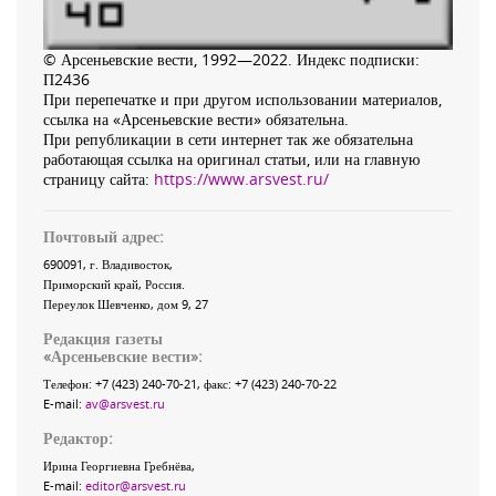
© Арсеньевские вести, 1992—2022. Индекс подписки:
П2436
При перепечатке и при другом использовании материалов,
ссылка на «Арсеньевские вести» обязательна.
При републикации в сети интернет так же обязательна
работающая ссылка на оригинал статьи, или на главную
страницу сайта:
https://www.arsvest.ru/
Почтовый адрес:
690091
, г.
Владивосток
,
Приморский край
,
Россия
.
Переулок Шевченко
, дом 9, 27
Редакция газеты
«
Арсеньевские вести
»:
Телефон:
+7 (423) 240-70-21
, факс:
+7 (423) 240-70-22
E-mail:
av@arsvest.ru
Редактор:
Ирина Георгиевна Гребнёва,
E-mail:
editor@arsvest.ru