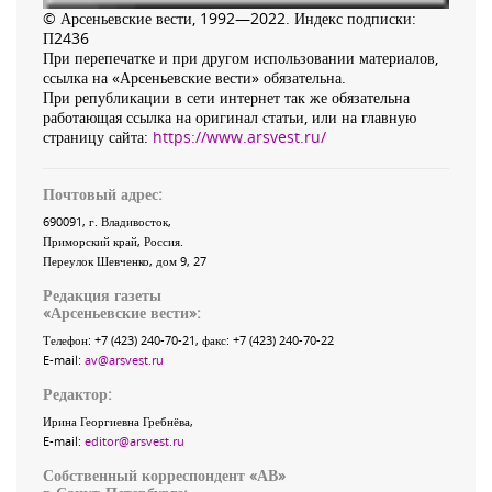
© Арсеньевские вести, 1992—2022. Индекс подписки:
П2436
При перепечатке и при другом использовании материалов,
ссылка на «Арсеньевские вести» обязательна.
При републикации в сети интернет так же обязательна
работающая ссылка на оригинал статьи, или на главную
страницу сайта:
https://www.arsvest.ru/
Почтовый адрес:
690091
, г.
Владивосток
,
Приморский край
,
Россия
.
Переулок Шевченко
, дом 9, 27
Редакция газеты
«
Арсеньевские вести
»:
Телефон:
+7 (423) 240-70-21
, факс:
+7 (423) 240-70-22
E-mail:
av@arsvest.ru
Редактор:
Ирина Георгиевна Гребнёва,
E-mail:
editor@arsvest.ru
Собственный корреспондент «АВ»