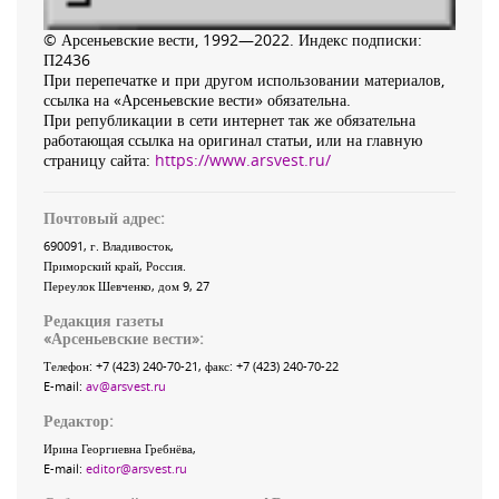
© Арсеньевские вести, 1992—2022. Индекс подписки:
П2436
При перепечатке и при другом использовании материалов,
ссылка на «Арсеньевские вести» обязательна.
При републикации в сети интернет так же обязательна
работающая ссылка на оригинал статьи, или на главную
страницу сайта:
https://www.arsvest.ru/
Почтовый адрес:
690091
, г.
Владивосток
,
Приморский край
,
Россия
.
Переулок Шевченко
, дом 9, 27
Редакция газеты
«
Арсеньевские вести
»:
Телефон:
+7 (423) 240-70-21
, факс:
+7 (423) 240-70-22
E-mail:
av@arsvest.ru
Редактор:
Ирина Георгиевна Гребнёва,
E-mail:
editor@arsvest.ru