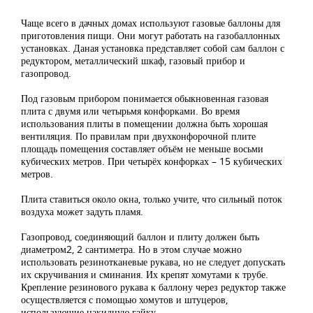
Чаще всего в дачных домах используют газовые баллоны для
приготовления пищи. Они могут работать на газобаллонных
установках. Даная установка представляет собой сам баллон с
редуктором, металлический шкаф, газовый прибор и
газопровод.
Под газовым прибором понимается обыкновенная газовая
плита с двумя или четырьмя конфорками. Во время
использования плиты в помещении должна быть хорошая
вентиляция. По правилам при двухконфорочной плите
площадь помещения составляет объём не меньше восьми
кубических метров. При четырёх конфорках – 15 кубических
метров.
Плита ставиться около окна, только учите, что сильный поток
воздуха может задуть пламя.
Газопровод, соединяющий баллон и плиту должен быть
диаметром2, 2 сантиметра. Но в этом случае можно
использовать резинотканевые рукава, но не следует допускать
их скручивания и сминания. Их крепят хомутами к трубе.
Крепление резинового рукава к баллону через редуктор также
осуществляется с помощью хомутов и штуцеров,
использующие накидную гайку.