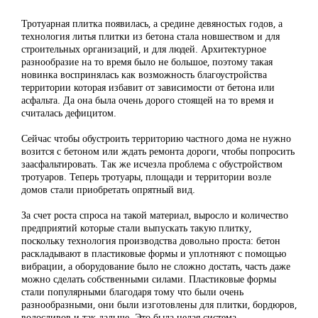
Тротуарная плитка появилась, а средине девяностых годов, а
технология литья плитки из бетона стала новшеством и для
строительных организаций, и для людей. Архитектурное
разнообразие на то время было не большое, поэтому такая
новинка воспринялась как возможность благоустройства
территории которая избавит от зависимости от бетона или
асфальта. Да она была очень дорого стоящей на то время и
считалась дефицитом.
Сейчас чтобы обустроить территорию частного дома не нужно
возится с бетоном или ждать ремонта дороги, чтобы попросить
заасфальтировать. Так же исчезла проблема с обустройством
тротуаров. Теперь тротуары, площади и территории возле
домов стали приобретать опрятный вид.
За счет роста спроса на такой материал, выросло и количество
предприятий которые стали выпускать такую плитку,
поскольку технология производства довольно проста: бетон
раскладывают в пластиковые формы и уплотняют с помощью
вибрации, а оборудование было не сложно достать, часть даже
можно сделать собственными силами. Пластиковые формы
стали популярными благодаря тому что были очень
разнообразными, они были изготовлены для плитки, бордюров,
водосливов и так дальше. Это была целая система