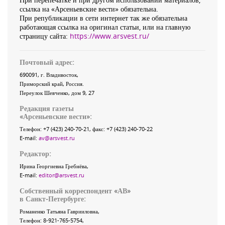
ссылка на «Арсеньевские вести» обязательна.
При републикации в сети интернет так же обязательна
работающая ссылка на оригинал статьи, или на главную
страницу сайта:
https://www.arsvest.ru/
Почтовый адрес:
690091
, г.
Владивосток
,
Приморский край
,
Россия
.
Переулок Шевченко
, дом 9, 27
Редакция газеты
«
Арсеньевские вести
»:
Телефон:
+7 (423) 240-70-21
, факс:
+7 (423) 240-70-22
E-mail:
av@arsvest.ru
Редактор:
Ирина Георгиевна Гребнёва,
E-mail:
editor@arsvest.ru
Собственный корреспондент «АВ»
в Санкт-Петербурге:
Романенко Татьяна Гаврииловна,
Телефон: 8-921-765-5754,