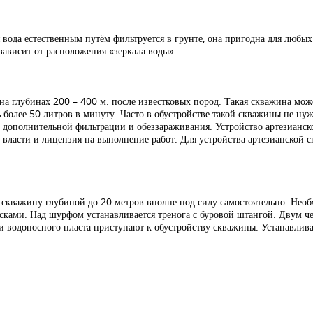
 вода естественным путём фильтруется в грунте, она пригодна для люб
зависит от расположения «зеркала воды».
а глубинах 200 – 400 м. после известковых пород. Такая скважина мож
более 50 литров в минуту. Часто в обустройстве такой скважины не нуж
 в дополнительной фильтрации и обеззараживания. Устройство артезиан
в власти и лицензия на выполнение работ. Для устройства артезианской
скважину глубиной до 20 метров вполне под силу самостоятельно. Необ
сками. Над шурфом устанавливается тренога с буровой штангой. Двум че
ии водоносного пласта приступают к обустройству скважины. Устанавлива