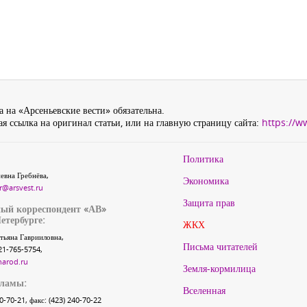
 на «Арсеньевские вести» обязательна.
я ссылка на оригинал статьи, или на главную страницу сайта:
https://w
Политика
евна Гребнёва,
Экономика
r@arsvest.ru
Защита прав
ый корреспондент «АВ»
етербурге:
ЖКХ
тьяна Гаврииловна,
Письма читателей
21-765-5754,
narod.ru
Земля-кормилица
кламы:
Вселенная
40-70-21, факс: (423) 240-70-22