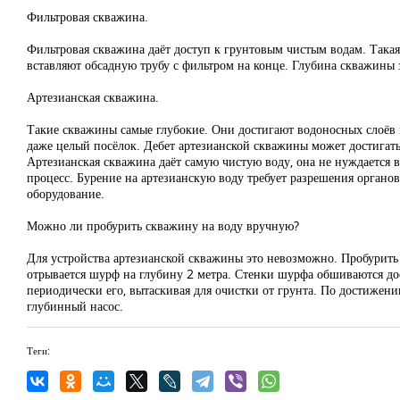
Фильтровая скважина.
Фильтровая скважина даёт доступ к грунтовым чистым водам. Такая
вставляют обсадную трубу с фильтром на конце. Глубина скважины 
Артезианская скважина.
Такие скважины самые глубокие. Они достигают водоносных слоёв н
даже целый посёлок. Дебет артезианской скважины может достигать 
Артезианская скважина даёт самую чистую воду, она не нуждается
процесс. Бурение на артезианскую воду требует разрешения органо
оборудование.
Можно ли пробурить скважину на воду вручную?
Для устройства артезианской скважины это невозможно. Пробурить 
отрывается шурф на глубину 2 метра. Стенки шурфа обшиваются до
периодически его, вытаскивая для очистки от грунта. По достижен
глубинный насос.
Теги: