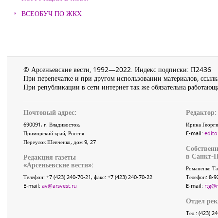
ВСЕОБУЧ ПО ЖКХ
© Арсеньевские вести, 1992—2022. Индекс подписки: П2436
При перепечатке и при другом использовании материалов, ссылка
При републикации в сети интернет так же обязательна работающа
Почтовый адрес:
Редактор:
690091
, г.
Владивосток
,
Ирина Георги
Приморский край
,
Россия
.
E-mail:
edito
Переулок Шевченко
, дом 9, 27
Собственн
в Санкт-П
Редакция газеты
«
Арсеньевские вести
»:
Романенко Та
Телефон:
+7 (423) 240-70-21
, факс:
+7 (423) 240-70-22
Телефон: 8-9
E-mail:
av@arsvest.ru
E-mail:
rtg@
Отдел ре
Тел.: (423) 2