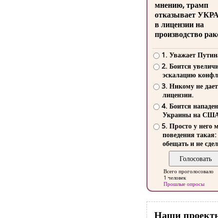
мнению, трамп
отказывает УКР
в лицензии на
производство рак
1. Уважает Путин
2. Боится увелич
эскалацию конфл
3. Никому не дает
лицензии.
4. Боится нападе
Украины на СШ
5. Просто у него 
поведения такая:
обещать и не сдел
Всего проголосовало
1 человек
Прошлые опросы
Наши проект