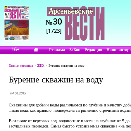
30
№
[1723]
16+
Реклама
ЗаКон
Редакция
Наши автор
Главная страница
ЖКХ
Бурение скважин на воду
Бурение скважин на воду
04.04.2019
Скважины для добычи воды различаются по глубине и качеству добы
Такая вода, как правило, подвержена загрязнению строчными водам
В отличие от верховых вод, водоносные пласты на глубинах от 5 до
засушливых периодов. Самая быстро устраиваемая скважина «на пес