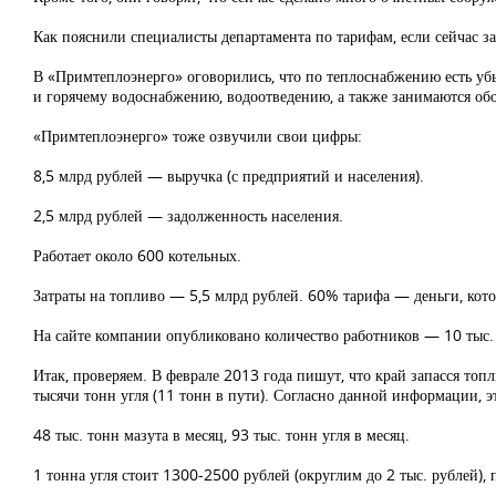
Как пояснили специалисты департамента по тарифам, если сейчас зап
В «Примтеплоэнерго» оговорились, что по теплоснабжению есть убы
и горячему водоснабжению, водоотведению, а также занимаются обо
«Примтеплоэнерго» тоже озвучили свои цифры:
8,5 млрд рублей — выручка (с предприятий и населения).
2,5 млрд рублей — задолженность населения.
Работает около 600 котельных.
Затраты на топливо — 5,5 млрд рублей. 60% тарифа — деньги, кото
На сайте компании опубликовано количество работников — 10 тыс. 
Итак, проверяем. В феврале 2013 года пишут, что край запасся топ
тысячи тонн угля (11 тонн в пути). Согласно данной информации, э
48 тыс. тонн мазута в месяц, 93 тыс. тонн угля в месяц.
1 тонна угля стоит 1300-2500 рублей (округлим до 2 тыс. рублей)