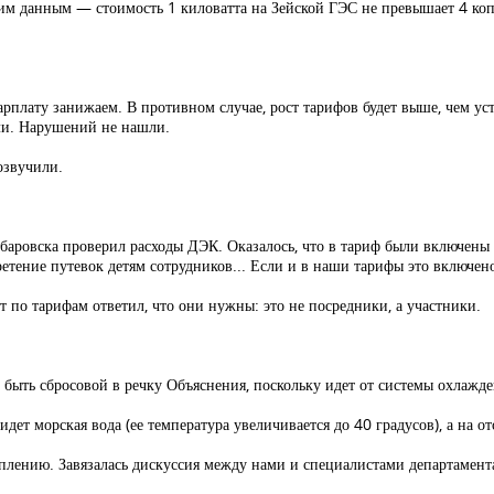
м данным — стоимость 1 киловатта на Зейской ГЭС не превышает 4 коп
рплату занижаем. В противном случае, рост тарифов будет выше, чем ус
ли. Нарушений не нашли.
озвучили.
абаровска проверил расходы ДЭК. Оказалось, что в тариф были включены 
етение путевок детям сотрудников... Если и в наши тарифы это включено
 по тарифам ответил, что они нужны: это не посредники, а участники.
а быть сбросовой в речку Объяснения, поскольку идет от системы охлажде
ет морская вода (ее температура увеличивается до 40 градусов), а на от
лению. Завязалась дискуссия между нами и специалистами департамент