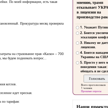
ейки. По моей информации, есть такая
мнению, трамп
отказывает УКР
в лицензии на
производство рак
тановленный. Прокуратура месяц проверяла
1. Уважает Путин
2. Боится увелич
эскалацию конфл
3. Никому не дает
лицензии.
4. Боится нападе
затраты на страхование прав «Каско» – 700
Украины на СШ
, мы будем поднимать вопрос...
5. Просто у него 
поведения такая:
обещать и не сдел
ния котлов.
Всего проголосовало
1 человек
Прошлые опросы
опление идет пресная.
а по тарифам:
Наши проект