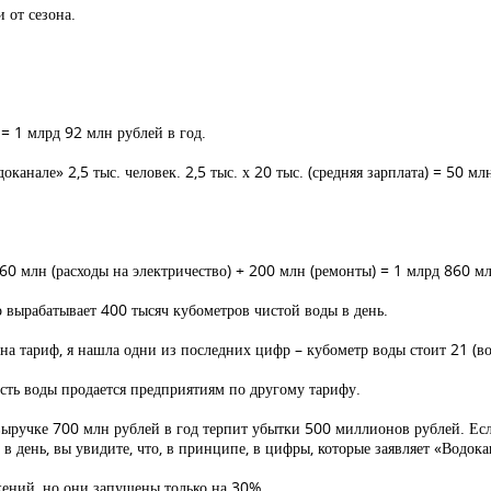
 от сезона.
 = 1 млрд 92 млн рублей в год.
канале» 2,5 тыс. человек. 2,5 тыс. х 20 тыс. (средняя зарплата) = 50 мл
660 млн (расходы на электричество) + 200 млн (ремонты) = 1 млрд 860 м
 вырабатывает 400 тысяч кубометров чистой воды в день.
на тариф, я нашла одни из последних цифр – кубометр воды стоит 21 (во
асть воды продается предприятиям по другому тарифу.
 выручке 700 млн рублей в год терпит убытки 500 миллионов рублей. Ес
 день, вы увидите, что, в принципе, в цифры, которые заявляет «Водок
ужений, но они запущены только на 30%.