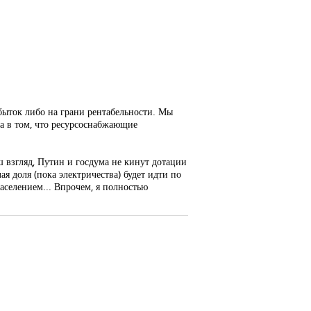
быток либо на грани рентабельности. Мы
а в том, что ресурсоснабжающие
аш взгляд, Путин и госдума не кинут дотации
я доля (пока электричества) будет идти по
аселением... Впрочем, я полностью