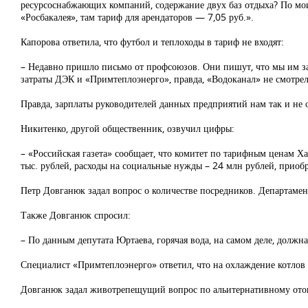
ресурсоснабжающих компаний, содержание двух баз отдыха? По мои
«Росбакалея», там тариф для арендаторов — 7,05 руб.».
Капорова ответила, что футбол и теплоходы в тариф не входят:
– Недавно пришло письмо от профсоюзов. Они пишут, что мы им за
затраты ДЭК и «Примтеплоэнерго», правда, «Водоканал» не смотре
Правда, зарплаты руководителей данных предприятий нам так и не 
Никитенко, другой общественник, озвучил цифры:
– «Российская газета» сообщает, что комитет по тарифным ценам Х
тыс. рублей, расходы на социальные нужды – 24 млн рублей, приобр
Петр Довганюк задал вопрос о количестве посредников. Департамент
Также Довганюк спросил:
– По данным депутата Юртаева, горячая вода, на самом деле, должн
Специалист «Примтеплоэнерго» ответил, что на охлаждение котлов ид
Довганюк задал животрепещущий вопрос по альитернативному отоп