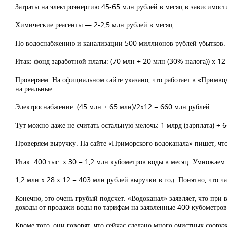
Затраты на электроэнергию 45-65 млн рублей в месяц в зависимости
Химические реагенты — 2-2,5 млн рублей в месяц.
По водоснабжению и канализации 500 миллионов рублей убытков.
Итак: фонд заработной платы: (70 млн + 20 млн (30% налога)) х 12
Проверяем. На официальном сайте указано, что работает в «Примводо
на реальные.
Электроснабжение: (45 млн + 65 млн)/2х12 = 660 млн рублей.
Тут можно даже не считать остальную мелочь: 1 млрд (зарплата) + 
Проверяем выручку. На сайте «Приморского водоканала» пишет, что
Итак: 400 тыс. х 30 = 1,2 млн кубометров воды в месяц. Умножаем 
1,2 млн х 28 х 12 = 403 млн рублей выручки в год. Понятно, что ч
Конечно, это очень грубый подсчет. «Водоканал» заявляет, что при
доходы от продажи воды по тарифам на заявленные 400 кубометров в
Кроме того, они говорят, что сейчас сделано много очистных соор