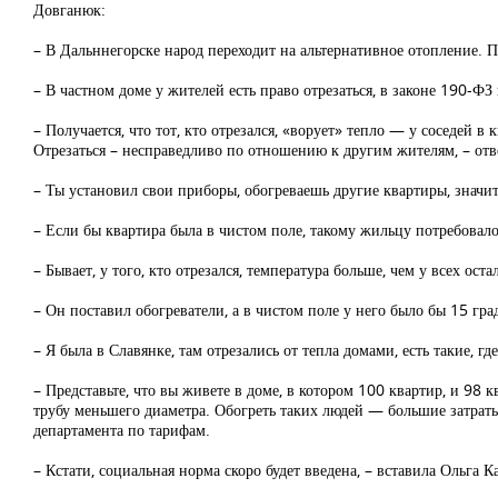
Довганюк:
– В Дальннегорске народ переходит на альтернативное отопление. 
– В частном доме у жителей есть право отрезаться, в законе 190-ФЗ
– Получается, что тот, кто отрезался, «ворует» тепло — у соседей 
Отрезаться – несправедливо по отношению к другим жителям, – от
– Ты установил свои приборы, обогреваешь другие квартиры, значи
– Если бы квартира была в чистом поле, такому жильцу потребовал
– Бывает, у того, кто отрезался, температура больше, чем у всех оста
– Он поставил обогреватели, а в чистом поле у него было бы 15 гра
– Я была в Славянке, там отрезались от тепла домами, есть такие, гд
– Представьте, что вы живете в доме, в котором 100 квартир, и 98
трубу меньшего диаметра. Обогреть таких людей — большие затраты
департамента по тарифам.
– Кстати, социальная норма скоро будет введена, – вставила Ольга К