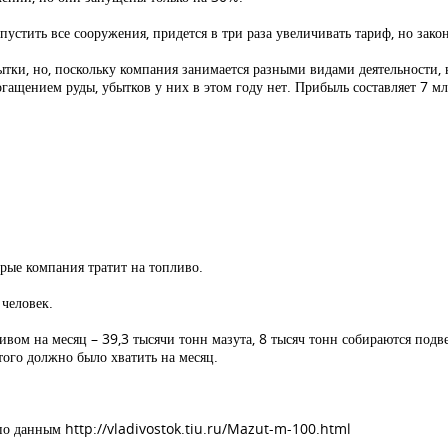
устить все сооружения, придется в три раза увеличивать тариф, но зако
тки, но, поскольку компания занимается разными видами деятельности, 
гащением руды, убытков у них в этом году нет. Прибыль составляет 7 мл
рые компания тратит на топливо.
человек.
ливом на месяц – 39,3 тысячи тонн мазута, 8 тысяч тонн собираются подв
того должно было хватить на месяц.
, по данным http://vladivostok.tiu.ru/Mazut-m-100.html