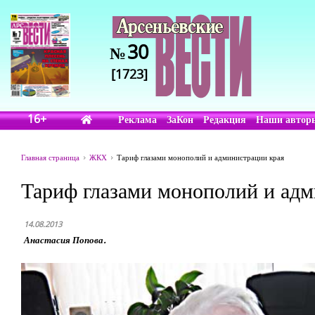
30
№
[1723]
16+
Реклама
ЗаКон
Редакция
Наши автор
Главная страница
ЖКХ
Тариф глазами монополий и администрации края
Тариф глазами монополий и адм
14.08.2013
Анастасия Попова.