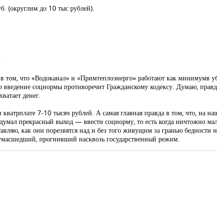
б. (округлим до 10 тыс рублей).
.
а в том, что «Водоканал» и «Примтеплоэнерго» работают как минимумв у
о введение соцнормы противоречит Гражданскому кодексу. Думаю, правд
хватает денег.
 кватрплате 7-10 тысяч рублей. А самая главная правда в том, что, на н
умал прекрасный выход — ввести соцнорму, то есть когда ничтожно мала
авляю, как они порезвятся над и без того живущим за гранью бедности н
т сумасшедший, прогнивший насквозь государственный режим.