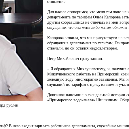
отопление.
Для начала оговоримся, что меня там явно не 
департамента по тарифам Ольга Капорова заты
другим собравшимся не отвечать на мои вопр
ощущение, что она меня либо матом обложит,
Капорова заявила, что мы присутствуем на вст
обращался в департамент по тарифам, Генпро
отвечали, но он остался неудовлетворен.
Петр Михайлович сразу заявил:
– Я обращался к Миклушевскому, и, получив 
Миклушевского работать на Приморский край.
холодную воду, многократно завышены. Мы н
слушаний по тарифам с присутствием и участ
Довганюк напомнил о скандальной истории с
«Приморского водоканала» Шишкиным. Общес
лрд рублей.
риф? В него входит зарплата работников департамента, служебные маши