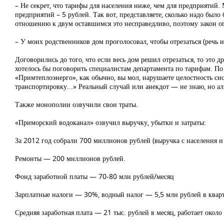
– Не секрет, что тарифы для населения ниже, чем для предприятий.
предприятий – 5 рублей. Так вот, представляете, сколько надо было 
отношению к двум оставшимся это несправедливо, поэтому закон ог
– У моих родственников дом проголосовал, чтобы отрезаться (речь ид
Договорились до того, что если весь дом решил отрезаться, то это 
хотелось бы поговорить специалистам департамента по тарифам. По
«Примтеплоэнерго», как обычно, вы мол, нарушаете целостность сис
транспортировку...» Реальный случай или анекдот — не знаю, но ал
Также монополии озвучили свои траты.
«Приморский водоканал» озвучил выручку, убытки и затраты:
За 2012 год собрали 700 миллионов рублей (выручка с населения и
Ремонты — 200 миллионов рублей.
Фонд заработной платы — 70-80 млн рублей/месяц
Зарплатные налоги — 30%, водный налог — 5,5 млн рублей в кварт
Средняя заработная плата — 21 тыс. рублей в месяц, работает около 