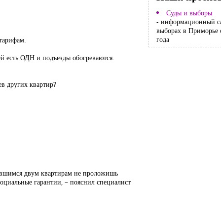
Суды и выборы
- информационный с
выборах в Приморье 
года
 тарифам.
лей есть ОДН и подъезды обогреваются.
ев других квартир?
ставшимся двум квартирам не проложишь
социальные гарантии, – пояснил специалист