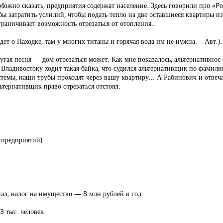
 Можно сказать, предприятия содержат население. Здесь говорили про «Pо
бы затратить услилий, чтобы подать тепло на две оставшиеся квартиры из-
раничивает возможность отрезаться от отопления..
ет о Находке, там у многих титаны и горячая вода им не нужна. – Авт.). 
другая песня — дом отрезаться может. Как мне показалось, альтернативно
 Владивостоку ходит такая байка, что судился альтернативщик по фамил
темы, наши трубы проходят через вашу квартиру... А Рабинович и отвеча
ьтернативщик право отрезаться отстоял.
 предприятий)
ал, налог на имущество — 8 млн рублей в год
3 тыс. человек.