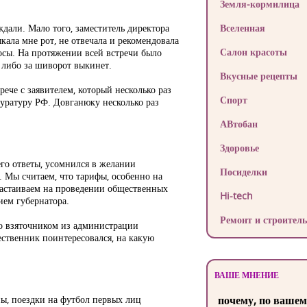
Земля-кормилица
ждали. Мало того, заместитель директора
Вселенная
кала мне рот, не отвечала и рекомендовала
Салон красоты
осы. На протяжении всей встречи было
 либо за шиворот выкинет.
Вкусные рецепты
рече с заявителем, который несколько раз
Спорт
куратуру РФ. Довганюку несколько раз
АВтобан
Здоровье
его ответы, усомнился в желании
Посиделки
 Мы считаем, что тарифы, особенно на
астаиваем на проведении общественных
Hi-tech
ием губернатора.
Ремонт и строитель
о взяточником из администрации
твенник поинтересовался, на какую
ВАШЕ МНЕНИЕ
ны, поездки на футбол первых лиц
почему, по вашем