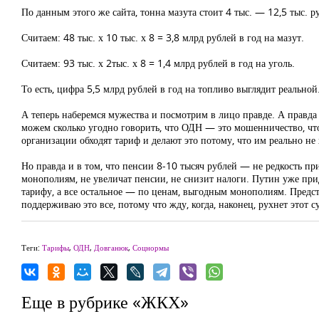
По данным этого же сайта, тонна мазута стоит 4 тыс. — 12,5 тыс. ру
Считаем: 48 тыс. х 10 тыс. х 8 = 3,8 млрд рублей в год на мазут.
Считаем: 93 тыс. х 2тыс. х 8 = 1,4 млрд рублей в год на уголь.
То есть, цифра 5,5 млрд рублей в год на топливо выглядит реальной
А теперь наберемся мужества и посмотрим в лицо правде. А правд
можем сколько угодно говорить, что ОДН — это мошенничество, чт
организации обходят тариф и делают это потому, что им реально не 
Но правда и в том, что пенсии 8-10 тысяч рублей — не редкость при
монополиям, не увеличат пенсии, не снизит налоги. Путин уже прид
тарифу, а все остальное — по ценам, выгодным монополиям. Предст
поддерживаю это все, потому что жду, когда, наконец, рухнет это
Теги:
Тарифы
,
ОДН
,
Довганюк
,
Соцнормы
Еще в рубрике «ЖКХ»