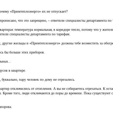
Почему «Примтеплоэнерго» их не отпускает?
 прописано, что это запрещено, – ответили специалисты департамента по
в квартирах температура нормальная, в коридоре тепло, потому что у жите
ветили специалисты департамента по тарифам.
т, другие жильцы и «Примтеплоэнерго» должны тебе возместить за обогр
ось бы больше этих приборов.
льных...
дусов в квартире.
е, буквально, пару человек по дому не отрезались.
 квартир отключились от отопления. А вы не собираетесь отрезаться. К о
. Кроме того, люди отключаются до поры до времени. Пока существуют 
апорова.