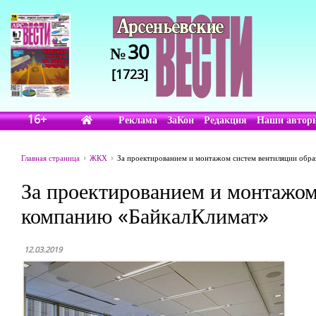
30
№
[1723]
16+
Реклама
ЗаКон
Редакция
Наши автор
Главная страница
ЖКХ
За проектированием и монтажом систем вентиляции обра
За проектированием и монтажом
компанию «БайкалКлимат»
12.03.2019