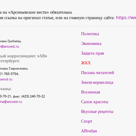
 на «Арсеньевские вести» обязательна.
я ссылка на оригинал статьи, или на главную страницу сайта:
https://w
Политика
евна Гребнёва,
Экономика
r@arsvest.ru
Защита прав
ый корреспондент «АВ»
етербурге:
ЖКХ
тьяна Гаврииловна,
Письма читателей
21-765-5754,
narod.ru
Земля-кормилица
кламы:
Вселенная
40-70-21, факс: (423) 240-70-22
Салон красоты
ma@arsvest.ru
Вкусные рецепты
Спорт
АВтобан