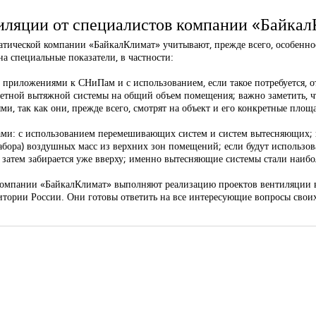
иляции от специалистов компании «Байка
ической компании «БайкалКлимат» учитывают, прежде всего, особенности
а специальные показатели, в частности:
 приложениями к СНиПам и с использованием, если такое потребуется, 
етной вытяжной системы на общий объем помещения; важно заметить, ч
и, так как они, прежде всего, смотрят на объект и его конкретные площ
обами: с использованием перемешивающих систем и систем вытесняющих
абора) воздушных масс из верхних зон помещений; если будут использов
и затем забирается уже вверху; именно вытесняющие системы стали наиб
омпании «БайкалКлимат» выполняют реализацию проектов вентиляции в 
итории России. Они готовы ответить на все интересующие вопросы своих