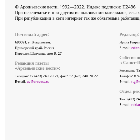
© Арсеньевские вести, 1992—2022. Индекс подписки: П2436
При перепечатке и при другом использовании материалов, ссылка
При републикации в сети интернет так же обязательна работающа
Почтовый адрес:
Редактор:
690091
, г.
Владивосток
,
Ирина Георги
Приморский край
,
Россия
.
E-mail:
edito
Переулок Шевченко
, дом 9, 27
Собственн
в Санкт-П
Редакция газеты
«
Арсеньевские вести
»:
Романенко Та
Телефон:
+7 (423) 240-70-21
, факс:
+7 (423) 240-70-22
Телефон: 8-9
E-mail:
av@arsvest.ru
E-mail:
rtg@
Отдел ре
Тел.: (423) 2
E-mail:
rekla