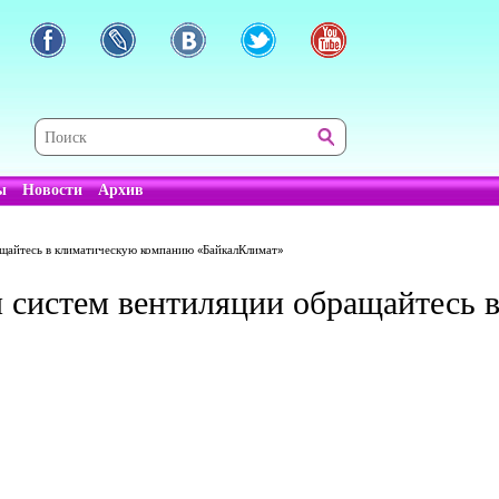
ы
Новости
Архив
щайтесь в климатическую компанию «БайкалКлимат»
 систем вентиляции обращайтесь 