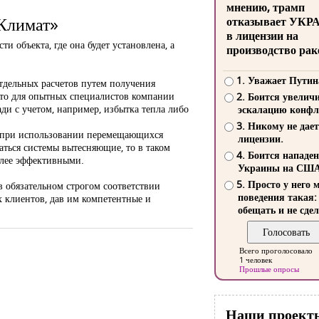
мнению, трамп
лКлимат»
отказывает УКР
в лицензии на
 объекта, где она будет установлена, а
производство рак
1. Уважает Путин
отдельных расчетов путем получения
то для опытных специалистов компании
2. Боится увелич
ади с учетом, например, избытка тепла либо
эскалацию конфл
3. Никому не дает
; при использовании перемещающихся
лицензии.
аться системы вытесняющие, то в таком
4. Боится нападе
олее эффективными.
Украины на СШ
5. Просто у него 
обязательном строгом соответствии
поведения такая:
 клиентов, дав им компетентные и
обещать и не сдел
Всего проголосовало
1 человек
Прошлые опросы
Наши проект