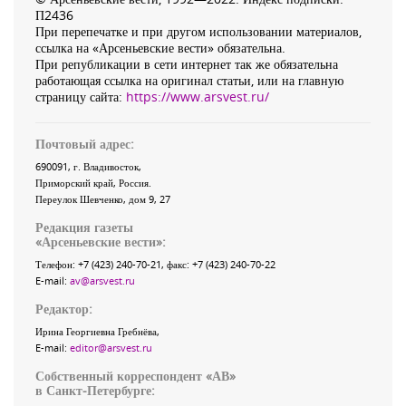
П2436
При перепечатке и при другом использовании материалов,
ссылка на «Арсеньевские вести» обязательна.
При републикации в сети интернет так же обязательна
работающая ссылка на оригинал статьи, или на главную
страницу сайта:
https://www.arsvest.ru/
Почтовый адрес:
690091
, г.
Владивосток
,
Приморский край
,
Россия
.
Переулок Шевченко
, дом 9, 27
Редакция газеты
«
Арсеньевские вести
»:
Телефон:
+7 (423) 240-70-21
, факс:
+7 (423) 240-70-22
E-mail:
av@arsvest.ru
Редактор:
Ирина Георгиевна Гребнёва,
E-mail:
editor@arsvest.ru
Собственный корреспондент «АВ»
в Санкт-Петербурге: