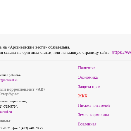
 на «Арсеньевские вести» обязательна.
я ссылка на оригинал статьи, или на главную страницу сайта:
https://w
Политика
евна Гребнёва,
Экономика
r@arsvest.ru
Защита прав
ый корреспондент «АВ»
етербурге:
ЖКХ
тьяна Гаврииловна,
Письма читателей
21-765-5754,
narod.ru
Земля-кормилица
кламы:
Вселенная
40-70-21, факс: (423) 240-70-22