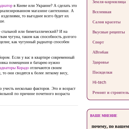
Земля-кормилица
адиатор
в Киеве или Украине? А сделать это
ециализированном магазине сантехники. А
Вселенная
изделиями, то выгоднее всего будет их
ше.
Салон красоты
 стальной или биметаллический? И на
Вкусные рецепты
вам чугуна, таким как способность долгого
делие, как чугунный радиатор способен
Спорт
АВтобан
бором. Если у вас в квартире современный
Здоровье
ировка помещения и батарею нужно
адиаторы Корадо
отличаются своим
Посиделки
то они сводятся к более легкому весу,
Hi-tech
 учесть несколько факторов. Это и возраст
Ремонт и строитель
абильной по причине почетного возраста
ВАШЕ МНЕНИЕ
почему, по вашем