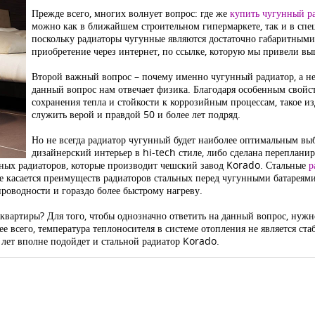
Прежде всего, многих волнует вопрос: где же
купить чугунный р
можно как в ближайшем строительном гипермаркете, так и в сп
поскольку радиаторы чугунные являются достаточно габаритными 
приобретение через интернет, по ссылке, которую мы привели вы
Второй важный вопрос – почему именно чугунный радиатор, а не
данный вопрос нам отвечает физика. Благодаря особенным свойст
сохранения тепла и стойкости к коррозийным процессам, такое из
служить верой и правдой 50 и более лет подряд.
Но не всегда радиатор чугунный будет наиболее оптимальным вы
дизайнерский интерьер в hi-tech стиле, либо сделана переплан
альных радиаторов, которые производит чешский завод Korado. Стальные
р
касается преимуществ радиаторов стальных перед чугунными батареями, 
роводности и гораздо более быстрому нагреву.
вартиры? Для того, чтобы однозначно ответить на данный вопрос, нужно
ее всего, температура теплоносителя в системе отопления не является ст
5 лет вполне подойдет и стальной радиатор Korado.