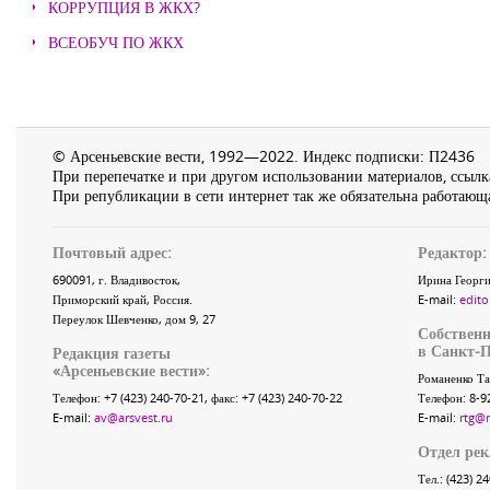
КОРРУПЦИЯ В ЖКХ?
ВСЕОБУЧ ПО ЖКХ
© Арсеньевские вести, 1992—2022. Индекс подписки: П2436
При перепечатке и при другом использовании материалов, ссылка
При републикации в сети интернет так же обязательна работающа
Почтовый адрес:
Редактор:
690091
, г.
Владивосток
,
Ирина Георги
Приморский край
,
Россия
.
E-mail:
edito
Переулок Шевченко
, дом 9, 27
Собственн
в Санкт-П
Редакция газеты
«
Арсеньевские вести
»:
Романенко Та
Телефон:
+7 (423) 240-70-21
, факс:
+7 (423) 240-70-22
Телефон: 8-9
E-mail:
av@arsvest.ru
E-mail:
rtg@
Отдел ре
Тел.: (423) 2