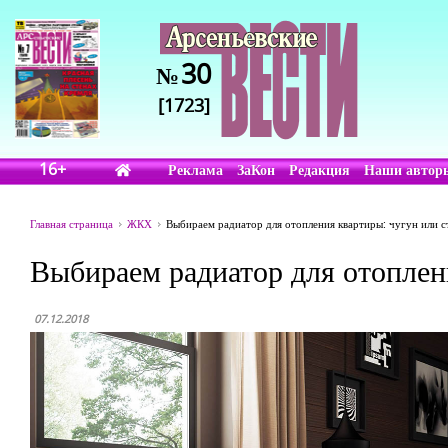
30
№
[1723]
16+
Реклама
ЗаКон
Редакция
Наши автор
Главная страница
ЖКХ
Выбираем радиатор для отопления квартиры: чугун или с
Выбираем радиатор для отоплени
07.12.2018