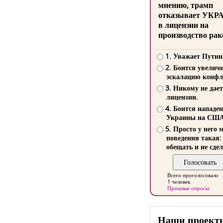
мнению, трамп
отказывает УКР
в лицензии на
производство рак
1. Уважает Путин
2. Боится увелич
эскалацию конфл
3. Никому не дает
лицензии.
4. Боится нападе
Украины на СШ
5. Просто у него 
поведения такая:
обещать и не сдел
Всего проголосовало
1 человек
Прошлые опросы
Наши проект