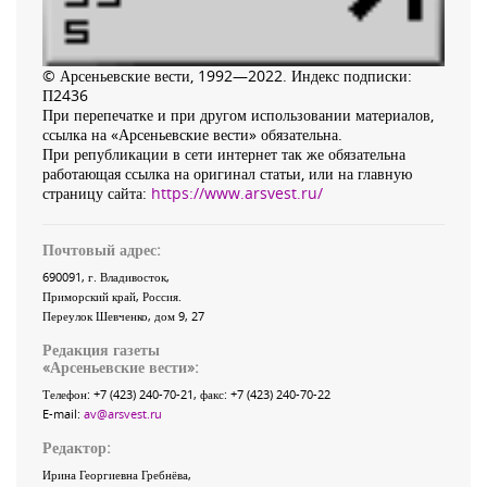
© Арсеньевские вести, 1992—2022. Индекс подписки:
П2436
При перепечатке и при другом использовании материалов,
ссылка на «Арсеньевские вести» обязательна.
При републикации в сети интернет так же обязательна
работающая ссылка на оригинал статьи, или на главную
страницу сайта:
https://www.arsvest.ru/
Почтовый адрес:
690091
, г.
Владивосток
,
Приморский край
,
Россия
.
Переулок Шевченко
, дом 9, 27
Редакция газеты
«
Арсеньевские вести
»:
Телефон:
+7 (423) 240-70-21
, факс:
+7 (423) 240-70-22
E-mail:
av@arsvest.ru
Редактор:
Ирина Георгиевна Гребнёва,