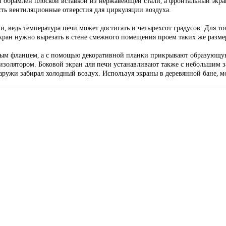
н обрамлен плоской вставкой из нержавеющей стали, а фронтальный экран
сть вентиляционные отверстия для циркуляции воздуха.
 ведь температура печи может достигать и четырехсот градусов. Для тог
ан нужно вырезать в стене смежного помещения проем таких же размеров
ьным фланцем, а с помощью декоративной планки прикрывают образующую
изолятором. Боковой экран для печи устанавливают также с небольшим 
аружи забирал холодный воздух. Используя экраны в деревянной бане, м