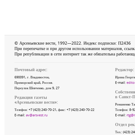
© Арсеньевские вести, 1992—2022. Индекс подписки: П2436
При перепечатке и при другом использовании материалов, ссылка
При републикации в сети интернет так же обязательна работающа
Почтовый адрес:
Редактор:
690091
, г.
Владивосток
,
Ирина Георги
Приморский край
,
Россия
.
E-mail:
edito
Переулок Шевченко
, дом 9, 27
Собственн
в Санкт-П
Редакция газеты
«
Арсеньевские вести
»:
Романенко Та
Телефон:
+7 (423) 240-70-21
, факс:
+7 (423) 240-70-22
Телефон: 8-9
E-mail:
av@arsvest.ru
E-mail:
rtg@
Отдел ре
Тел.: (423) 2