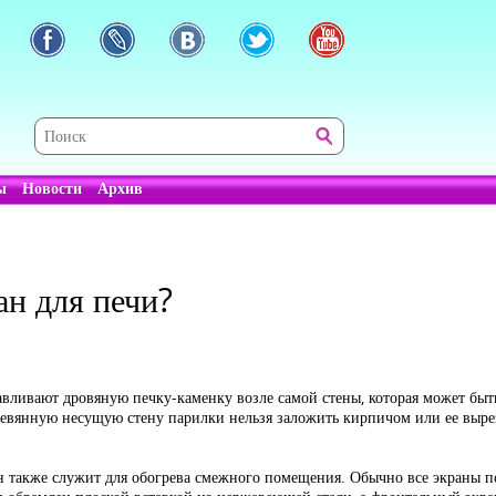
ы
Новости
Архив
н для печи?
авливают дровяную печку-каменку возле самой стены, которая может быть 
ревянную несущую стену парилки нельзя заложить кирпичом или ее вырез
н также служит для обогрева смежного помещения. Обычно все экраны п