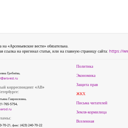
 на «Арсеньевские вести» обязательна.
я ссылка на оригинал статьи, или на главную страницу сайта:
https://w
Политика
евна Гребнёва,
Экономика
r@arsvest.ru
Защита прав
ый корреспондент «АВ»
етербурге:
ЖКХ
тьяна Гаврииловна,
Письма читателей
21-765-5754,
narod.ru
Земля-кормилица
кламы:
Вселенная
40-70-21, факс: (423) 240-70-22