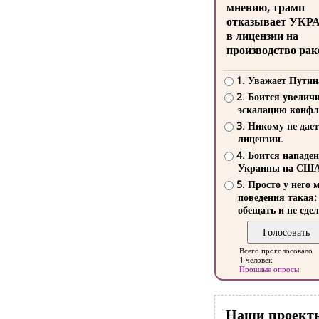
мнению, трамп
отказывает УКР
в лицензии на
производство рак
1. Уважает Путин
2. Боится увелич
эскалацию конфл
3. Никому не дает
лицензии.
4. Боится нападе
Украины на СШ
5. Просто у него 
поведения такая:
обещать и не сдел
Всего проголосовало
1 человек
Прошлые опросы
Наши проект