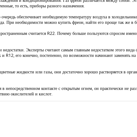
хлаждения и кондиционирования. Газ фреон различается между собой. Эт
нные, то есть, приборы разного назначения.
ю очередь обеспечивает необходимую температуру воздуха в холодильник
вида. При необходимости можно купить фреон, найти его проще так же в 
пространенным считается R22. Почему больше пользуются спросом именно
и недостатки. Эксперты считают самым главным недостатком этого вида ф
к и R12, его конечно, постепенно, по возможности начинают заменять на
цветные жидкости или газы, они достаточно хорошо растворяется в органи
 в непосредственном контакте с открытым огнем, он практически не разл
твию окислителей и кислот.