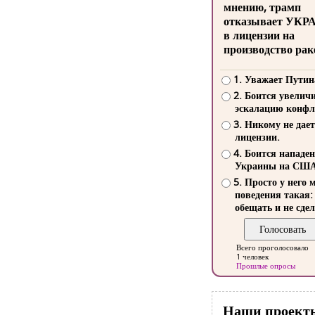
мнению, трамп
отказывает УКР
в лицензии на
производство рак
1. Уважает Путин
2. Боится увелич
эскалацию конфл
3. Никому не дает
лицензии.
4. Боится нападе
Украины на СШ
5. Просто у него 
поведения такая:
обещать и не сдел
Всего проголосовало
1 человек
Прошлые опросы
Наши проект