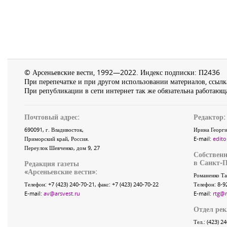
© Арсеньевские вести, 1992—2022. Индекс подписки: П2436
При перепечатке и при другом использовании материалов, ссылка
При републикации в сети интернет так же обязательна работающа
Почтовый адрес:
Редактор:
690091
, г.
Владивосток
,
Ирина Георги
Приморский край
,
Россия
.
E-mail:
edito
Переулок Шевченко
, дом 9, 27
Собственн
в Санкт-П
Редакция газеты
«
Арсеньевские вести
»:
Романенко Та
Телефон:
+7 (423) 240-70-21
, факс:
+7 (423) 240-70-22
Телефон: 8-9
E-mail:
av@arsvest.ru
E-mail:
rtg@
Отдел ре
Тел.: (423) 2