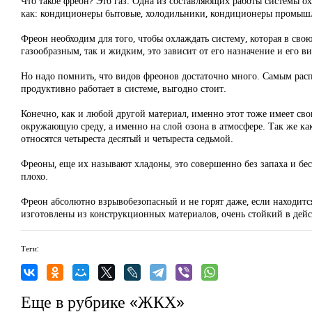
Что такое фреон? Это газ. Одна из составляющих работы системы о
как: кондиционеры бытовые, холодильники, кондиционеры промышле
Фреон необходим для того, чтобы охлаждать систему, которая в сво
газообразным, так и жидким, это зависит от его назначение и его 
Но надо помнить, что видов фреонов достаточно много. Самым рас
продуктивно работает в системе, выгодно стоит.
Конечно, как и любой другой материал, именно этот тоже имеет сво
окружающую среду, а именно на слой озона в атмосфере. Так же ка
относятся четыреста десятый и четыреста седьмой.
Фреоны, еще их называют хладоны, это совершенно без запаха и бес
плохо.
Фреон абсолютно взрывобезопасный и не горят даже, если находится
изготовлены из конструкционных материалов, очень стойкий в дейс
Теги:
Еще в рубрике «ЖКХ»