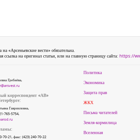
 на «Арсеньевские вести» обязательна.
я ссылка на оригинал статьи, или на главную страницу сайта:
https://w
Политика
евна Гребнёва,
Экономика
r@arsvest.ru
Защита прав
ый корреспондент «АВ»
етербурге:
ЖКХ
тьяна Гаврииловна,
Письма читателей
21-765-5754,
narod.ru
Земля-кормилица
кламы:
Вселенная
40-70-21, факс: (423) 240-70-22