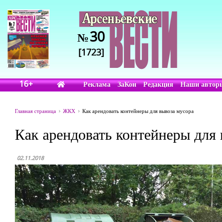
30
№
[1723]
16+
Реклама
ЗаКон
Редакция
Наши автор
Главная страница
ЖКХ
Как арендовать контейнеры для вывоза мусора
Как арендовать контейнеры для
02.11.2018