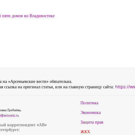
й пяти домов во Владивостоке
 на «Арсеньевские вести» обязательна.
я ссылка на оригинал статьи, или на главную страницу сайта:
https://w
Политика
евна Гребнёва,
Экономика
r@arsvest.ru
Защита прав
ый корреспондент «АВ»
етербурге:
ЖКХ