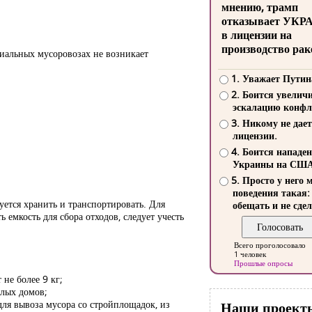
мнению, трамп
отказывает УКР
в лицензии на
производство рак
циальных мусоровозах не возникает
1. Уважает Путин
2. Боится увелич
эскалацию конфл
3. Никому не дает
лицензии.
4. Боится нападе
Украины на СШ
5. Просто у него 
поведения такая:
буется хранить и транспортировать. Для
обещать и не сдел
мкость для сбора отходов, следует учесть
Всего проголосовало
1 человек
Прошлые опросы
не более 9 кг;
илых домов;
для вывоза мусора со стройплощадок, из
Наши проект