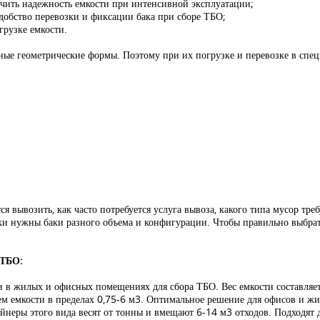
печить надежность емкости при интенсивной эксплуатации;
добство перевозки и фиксации бака при сборе ТБО;
рузке емкости.
ные геометрические формы. Поэтому при их погрузке и перевозке в спе
я вывозить, как часто потребуется услуга вывоза, какого типа мусор тре
 нужны баки разного объема и конфигурации. Чтобы правильно выбрать е
 ТБО:
и в жилых и офисных помещениях для сбора ТБО. Вес емкости составляет 
бъем емкости в пределах 0,75-6 м3. Оптимальное решение для офисов и ж
йнеры этого вида весят от тонны и вмещают 6-14 м3 отходов. Подходят 