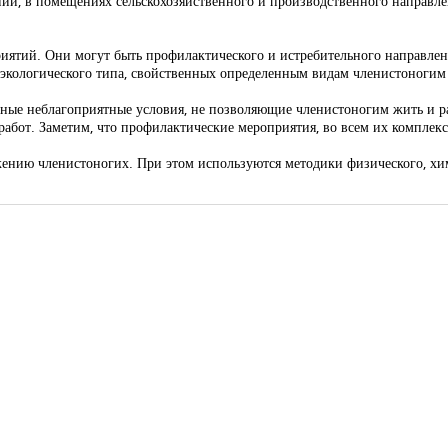
, в помещениях сельскохозяйственного и производственного направлен
иятий. Они могут быть профилактического и истребительного направлен
 экологического типа, свойственных определенным видам членистоногим 
зные неблагоприятные условия, не позволяющие членистоногим жить и 
абот. Заметим, что профилактические мероприятия, во всем их комплекс
ению членистоногих. При этом используются методики физического, хим