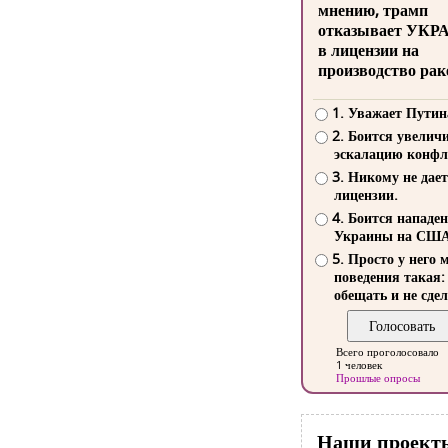
мнению, трамп
отказывает УКР
в лицензии на
производство рак
1. Уважает Путин
2. Боится увелич
эскалацию конфл
3. Никому не дает
лицензии.
4. Боится нападе
Украины на СШ
5. Просто у него 
поведения такая:
обещать и не сдел
Всего проголосовало
1 человек
Прошлые опросы
Наши проект