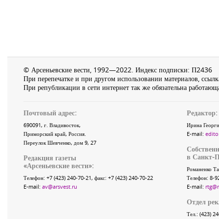
© Арсеньевские вести, 1992—2022. Индекс подписки: П2436
При перепечатке и при другом использовании материалов, ссылка
При републикации в сети интернет так же обязательна работающа
Почтовый адрес:
Редактор:
690091
, г.
Владивосток
,
Ирина Георги
Приморский край
,
Россия
.
E-mail:
edito
Переулок Шевченко
, дом 9, 27
Собственн
в Санкт-П
Редакция газеты
«
Арсеньевские вести
»:
Романенко Та
Телефон:
+7 (423) 240-70-21
, факс:
+7 (423) 240-70-22
Телефон: 8-9
E-mail:
av@arsvest.ru
E-mail:
rtg@
Отдел ре
Тел.: (423) 2