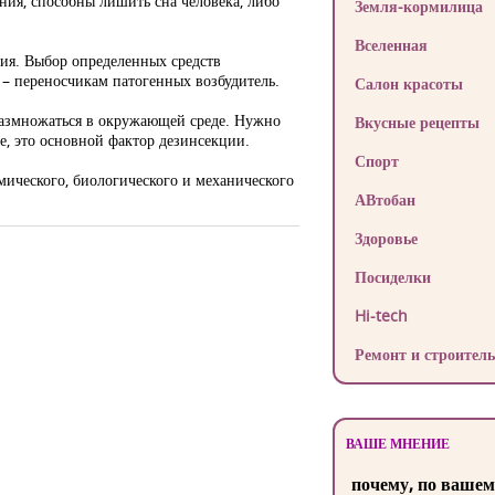
ия, способны лишить сна человека, либо
Земля-кормилица
Вселенная
ия. Выбор определенных средств
– переносчикам патогенных возбудитель.
Салон красоты
размножаться в окружающей среде. Нужно
Вкусные рецепты
е, это основной фактор дезинсекции.
Спорт
ического, биологического и механического
АВтобан
Здоровье
Посиделки
Hi-tech
Ремонт и строитель
ВАШЕ МНЕНИЕ
почему, по вашем