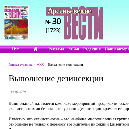
30
№
[1723]
16+
Реклама
ЗаКон
Редакция
Наши автор
Главная страница
ЖКХ
Выполнение дезинсекции
Выполнение дезинсекции
30.10.2018
Дезинсекцией называется комплекс мероприятий профилактическог
членистоногих до безопасного уровня. Дезинсекция, кроме всего п
Известно, что членистоногие – это наиболее многочисленная групп
отношение не только к переносу возбудителей инфекций (дизентерии