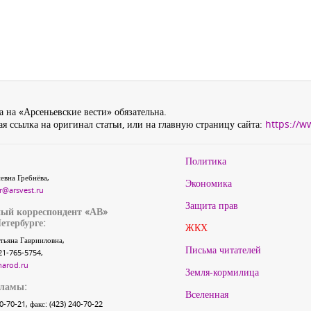
 на «Арсеньевские вести» обязательна.
я ссылка на оригинал статьи, или на главную страницу сайта:
https://w
Политика
евна Гребнёва,
Экономика
r@arsvest.ru
Защита прав
ый корреспондент «АВ»
етербурге:
ЖКХ
тьяна Гаврииловна,
Письма читателей
21-765-5754,
narod.ru
Земля-кормилица
кламы:
Вселенная
40-70-21, факс: (423) 240-70-22