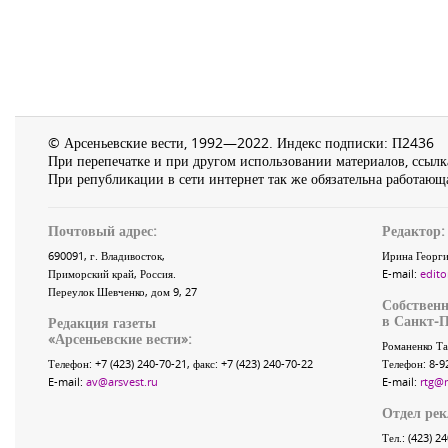
© Арсеньевские вести, 1992—2022. Индекс подписки: П2436
При перепечатке и при другом использовании материалов, ссылка
При републикации в сети интернет так же обязательна работающа
Почтовый адрес:
Редактор:
690091
, г.
Владивосток
,
Ирина Георги
Приморский край
,
Россия
.
E-mail:
edito
Переулок Шевченко
, дом 9, 27
Собственн
в Санкт-П
Редакция газеты
«
Арсеньевские вести
»:
Романенко Та
Телефон:
+7 (423) 240-70-21
, факс:
+7 (423) 240-70-22
Телефон: 8-9
E-mail:
av@arsvest.ru
E-mail:
rtg@
Отдел ре
Тел.: (423) 2