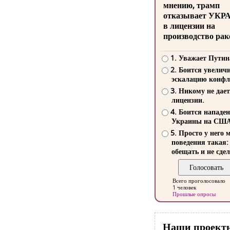
мнению, трамп
отказывает УКР
в лицензии на
производство рак
1. Уважает Путин
2. Боится увелич
эскалацию конфл
3. Никому не дает
лицензии.
4. Боится нападе
Украины на СШ
5. Просто у него 
поведения такая:
обещать и не сдел
Всего проголосовало
1 человек
Прошлые опросы
Наши проект