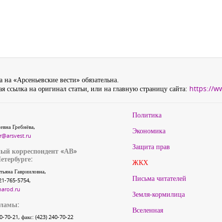
 на «Арсеньевские вести» обязательна.
я ссылка на оригинал статьи, или на главную страницу сайта:
https://w
Политика
евна Гребнёва,
Экономика
r@arsvest.ru
Защита прав
ый корреспондент «АВ»
етербурге:
ЖКХ
тьяна Гаврииловна,
Письма читателей
21-765-5754,
narod.ru
Земля-кормилица
кламы:
Вселенная
40-70-21, факс: (423) 240-70-22