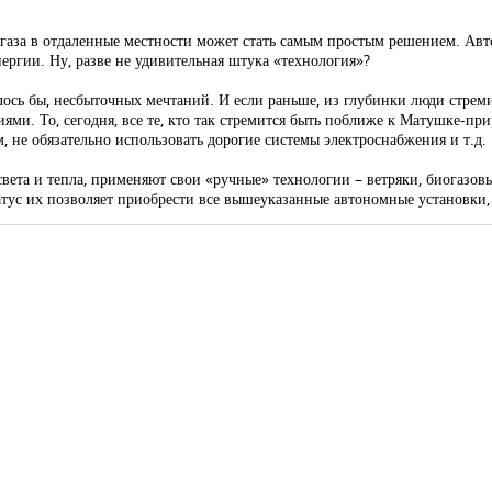
а газа в отдаленные местности может стать самым простым решением. Ав
ергии. Ну, разве не удивительная штука «технология»?
лось бы, несбыточных мечтаний. И если раньше, из глубинки люди стрем
ми. То, сегодня, все те, кто так стремится быть поближе к Матушке-при
м, не обязательно использовать дорогие системы электроснабжения и т.д.
вета и тепла, применяют свои «ручные» технологии – ветряки, биогазовы
атус их позволяет приобрести все вышеуказанные автономные установки,