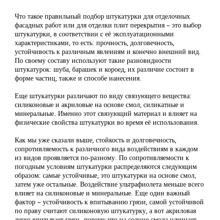
Что такое правильный подбор штукатурки для отделочных
фасадных работ или для отделки плит перекрытия – это выбор
штукатурки, в соответствии с её эксплуатационными
характеристиками, то есть: прочность, долговечность,
устойчивость к различным явлениям и конечно внешний вид.
По своему составу используют такие разновидности
штукатурок: шуба, барашек и короед, их различие состоит в
форме частиц, также и способе нанесения.
Еще штукатурки различают по виду связующего вещества:
силиконовые и акриловые на основе смол, силикатные и
минеральные. Именно этот связующий материал и влияет на
физические свойства штукатурки во время её использования.
Как мы уже сказали выше, стойкость и долговечность,
сопротивляемость к различного вида воздействиям в каждом
из видов проявляется по-разному. По сопротивляемости к
погодным условиям штукатурки распределяются следующим
образом: самые устойчивые, это штукатурки на основе смол,
затем уже остальные. Воздействие ультрафиолета меньше всего
влияет на силиконовые и минеральные. Еще один важный
фактор – устойчивость к впитыванию грязи, самой устойчивой
по праву считают силиконовую штукатурку, а вот акриловая
легко впитывает грязь, потому что на солнце смола начинает