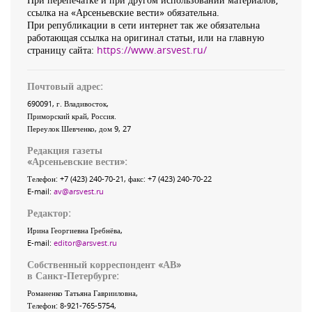
ссылка на «Арсеньевские вести» обязательна.
При републикации в сети интернет так же обязательна
работающая ссылка на оригинал статьи, или на главную
страницу сайта:
https://www.arsvest.ru/
Почтовый адрес:
690091
, г.
Владивосток
,
Приморский край
,
Россия
.
Переулок Шевченко
, дом 9, 27
Редакция газеты
«
Арсеньевские вести
»:
Телефон:
+7 (423) 240-70-21
, факс:
+7 (423) 240-70-22
E-mail:
av@arsvest.ru
Редактор:
Ирина Георгиевна Гребнёва,
E-mail:
editor@arsvest.ru
Собственный корреспондент «АВ»
в Санкт-Петербурге:
Романенко Татьяна Гаврииловна,
Телефон: 8-921-765-5754,