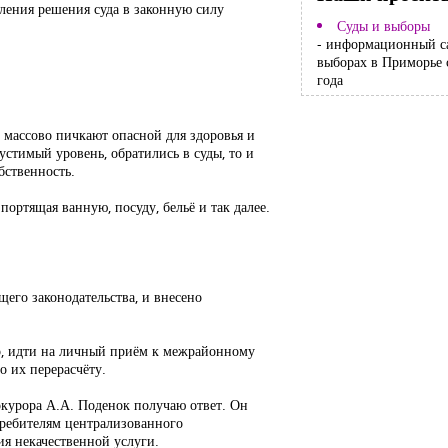
ления решения суда в законную силу
Суды и выборы
- информационный с
выборах в Приморье 
года
 массово пичкают опасной для здоровья и
устимый уровень, обратились в суды, то и
бственность.
портящая ванную, посуду, бельё и так далее.
его законодательства, и внесено
ыло, идти на личный приём к межрайонному
о их перерасчёту.
курора А.А. Поденок получаю ответ. Он
потребителям централизованного
я некачественной услуги.