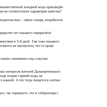
 некачественной холодной воды произведён
я не соответствуют параметрам качества?
одательства», – мягко говоря, потребителя
рерасчёт нет никакого перерасчёта!
омежутком в 5-6 дней. Там тоже никакого
ельного не прозвучало, что-то вроде
 «схемач» нахимичил под «соусом»
нных интересов жителей Дальнереченского
иоде подачи горячей воды, не
 ванной. А что тогда творится в клетках
л», так «крышует», что и губернаторы с