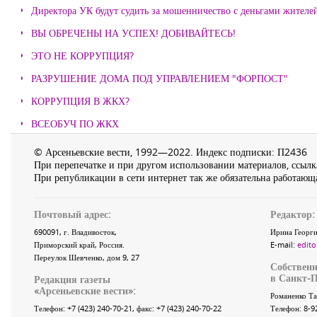
Директора УК будут судить за мошенничество с деньгами жителе
ВЫ ОБРЕЧЕНЫ НА УСПЕХ! ДОБИВАЙТЕСЬ!
ЭТО НЕ КОРРУПЦИЯ?
РАЗРУШЕНИЕ ДОМА ПОД УПРАВЛЕНИЕМ "ФОРПОСТ"
КОРРУПЦИЯ В ЖКХ?
ВСЕОБУЧ ПО ЖКХ
© Арсеньевские вести, 1992—2022. Индекс подписки: П2436
При перепечатке и при другом использовании материалов, ссылка
При републикации в сети интернет так же обязательна работающа
Почтовый адрес:
Редактор:
690091
, г.
Владивосток
,
Ирина Георги
Приморский край
,
Россия
.
E-mail:
edito
Переулок Шевченко
, дом 9, 27
Собственн
в Санкт-П
Редакция газеты
«
Арсеньевские вести
»:
Романенко Та
Телефон:
+7 (423) 240-70-21
, факс:
+7 (423) 240-70-22
Телефон: 8-9