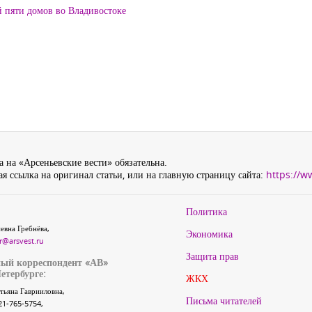
й пяти домов во Владивостоке
 на «Арсеньевские вести» обязательна.
я ссылка на оригинал статьи, или на главную страницу сайта:
https://w
Политика
евна Гребнёва,
Экономика
r@arsvest.ru
Защита прав
ый корреспондент «АВ»
етербурге:
ЖКХ
тьяна Гаврииловна,
Письма читателей
21-765-5754,