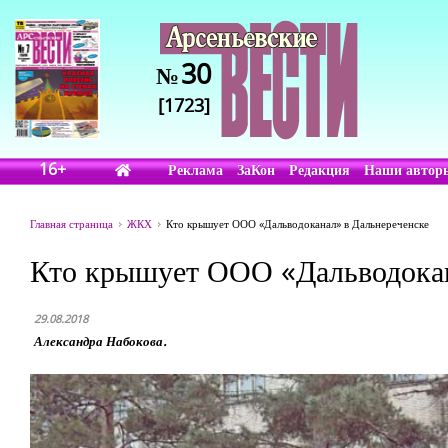
30
№
[1723]
16+
Реклама
ЗаКон
Редакция
Наши автор
Главная страница
ЖКХ
Кто крышует ООО «Дальводоканал» в Дальнереченске
Кто крышует ООО «Дальводокан
29.08.2018
Александра Набокова.