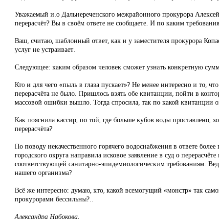
Уважаемый и.о Дальнереченского межрайонного прокурора Алексей 
перерасчёт? Вы в своём ответе не сообщаете. И по каким требован
Ваш, считаю, шаблонный ответ, как и у заместителя прокурора Копае
услуг не устраивает.
Следующее: каким образом человек сможет узнать конкретную сумму 
Кто и для чего «пыль в глаза пускает»? Не менее интересно и то, 
перерасчёта не было. Пришлось взять обе квитанции, пойти в конто
массовой ошибки вышло. Тогда спросила, так по какой квитанции о
Как пояснила кассир, по той, где больше кубов воды проставлено, х
перерасчёта?
По поводу некачественного горячего водоснабжения в ответе более
городского округа направила исковое заявление в суд о перерасчёте
соответствующей санитарно-эпидемиологическим требованиям. Ведь 
нашего организма?
Всё же интересно: думаю, кто, какой всемогущий «монстр» так сам
прокурорами бессильны?..
Александра Набокова.