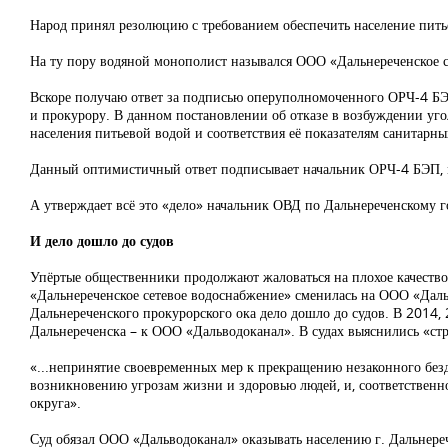
Народ принял резолюцию с требованием обеспечить население пит
На ту пору водяной монополист назывался ООО «Дальнереченское с
Вскоре получаю ответ за подписью оперуполномоченного ОРЧ-4 БЭ
и прокурору. В данном постановлении об отказе в возбуждении уго
населения питьевой водой и соответствия её показателям санитарны
Данный оптимистичный ответ подписывает начальник ОРЧ-4 БЭП, 
А утверждает всё это «дело» начальник ОВД по Дальнереченскому 
И дело дошло до судов
Упёртые общественники продолжают жаловаться на плохое качество
«Дальнереченское сетевое водоснабжение» сменилась на ООО «Даль
Дальнереченского прокурорского ока дело дошло до судов. В 2014, 
Дальнереченска – к ООО «Дальводоканал». В судах выяснились «ст
«...непринятие своевременных мер к прекращению незаконного безд
возникновению угрозам жизни и здоровью людей, и, соответственн
округа».
Суд обязал ООО «Дальводоканал» оказывать населению г. Дальнере