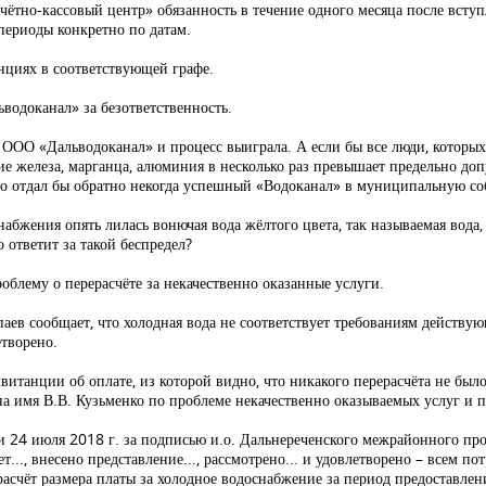
тно-кассовый центр» обязанность в течение одного месяца после вступ
 периоды конкретно по датам.
анциях в соответствующей графе.
водоканал» за безответственность.
т ООО «Дальводоканал» и процесс выиграла. А если бы все люди, которых
ие железа, марганца, алюминия в несколько раз превышает предельно доп
но отдал бы обратно некогда успешный «Водоканал» в муниципальную со
набжения опять лилась вонючая вода жёлтого цвета, так называемая вода, 
о ответит за такой беспредел?
облему о перерасчёте за некачественно оказанные услуги.
ев сообщает, что холодная вода не соответствует требованиям действующ
творено.
 квитанции об оплате, из которой видно, что никакого перерасчёта не б
а имя В.В. Кузьменко по проблеме некачественно оказываемых услуг и п
 24 июля 2018 г. за подписью и.о. Дальнереченского межрайонного про
ет..., внесено представление..., рассмотрено... и удовлетворено – всем 
счёт размера платы за холодное водоснабжение за период предоставлени