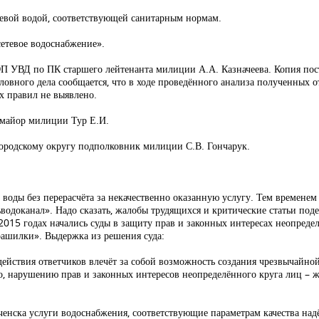
ьевой водой, соответствующей санитарным нормам.
етевое водоснабжение».
П УВД по ПК старшего лейтенанта милиции А.А. Казначеева. Копия пост
ловного дела сообщается, что в ходе проведённого анализа полученных о
х правил не выявлено.
майор милиции Тур Е.И.
городскому округу подполковник милиции С.В. Гончарук.
 воды без перерасчёта за некачественно оказанную услугу. Тем времене
водоканал». Надо сказать, жалобы трудящихся и критические статьи под
2015 годах начались суды в защиту прав и законных интересах неопредел
рашилки». Выдержка из решения суда:
ействия ответчиков влечёт за собой возможность создания чрезвычайно
о, нарушению прав и законных интересов неопределённого круга лиц – ж
ченска услуги водоснабжения, соответствующие параметрам качества над