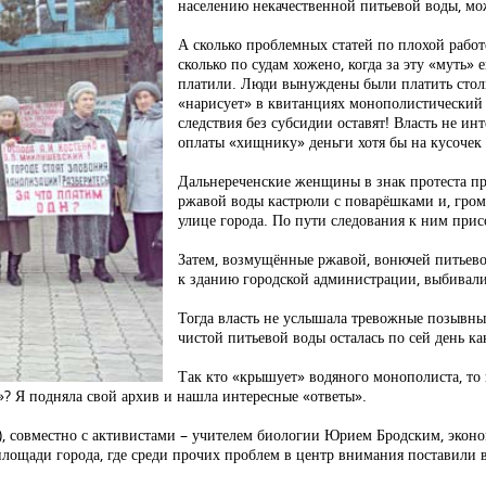
населению некачественной питьевой воды, м
А сколько проблемных статей по плохой рабо
сколько по судам хожено, когда за эту «муть» е
платили. Люди вынуждены были платить столь
«нарисует» в квитанциях монополистический «
следствия без субсидии оставят! Власть не инт
оплаты «хищнику» деньги хотя бы на кусочек 
Дальнереченские женщины в знак протеста пр
ржавой воды кастрюли с поварёшками и, гро
улице города. По пути следования к ним при
Затем, возмущённые ржавой, вонючей питьев
к зданию городской администрации, выбивал
Тогда власть не услышала тревожные позывны
чистой питьевой воды осталась по сей день к
Так кто «крышует» водяного монополиста, то 
»? Я подняла свой архив и нашла интересные «ответы».
мы), совместно с активистами – учителем биологии Юрием Бродским, эко
щади города, где среди прочих проблем в центр внимания поставили во