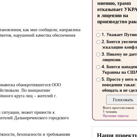
мнению, трамп
отказывает УКР
в лицензии на
производство рак
ановления, как мне сообщили, направлена
1. Уважает Путин
тветов, нарушений качества обеспечения
2. Боится увелич
эскалацию конфл
3. Никому не дает
лицензии.
4. Боится нападе
Украины на СШ
5. Просто у него 
м вывеска обанкротившегося ООО
поведения такая:
ействовали. По инициативе
обещать и не сдел
ённого круга лиц – жителей г.
Всего проголосовало
й ситуации, может привести к
1 человек
Прошлые опросы
ителей Дальнереченского городского
Наши проект
ёжности, безопасности и требованиям