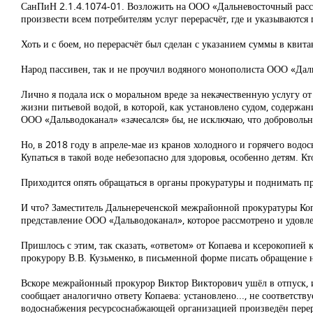
СанПиН 2.1.4.1074-01. Возложить на ООО «Дальневосточный рассчё
произвести всем потребителям услуг перерасчёт, где и указываются
Хоть и с боем, но перерасчёт был сделан с указанием суммы в квит
Народ пассивен, так и не проучил водяного монополиста ООО «Даль
Лично я подала иск о моральном вреде за некачественную услугу о
жизни питьевой водой, в которой, как установлено судом, содержан
ООО «Дальводоканал» «зачесался» бы, не исключаю, что доброволь
Но, в 2018 году в апреле-мае из кранов холодного и горячего водос
Купаться в такой воде небезопасно для здоровья, особенно детям. Кт
Приходится опять обращаться в органы прокуратуры и поднимать пр
И что? Заместитель Дальнереченской межрайонной прокуратуры Копа
представление ООО «Дальводоканал», которое рассмотрено и удовле
Пришлось с этим, так сказать, «ответом» от Копаева и ксерокопией
прокурору В.В. Кузьменко, в письменной форме писать обращение н
Вскоре межрайонный прокурор Виктор Викторович ушёл в отпуск, и
сообщает аналогично ответу Копаева: установлено..., не соответству
водоснабжения ресурсоснабжающей организацией произведён перера