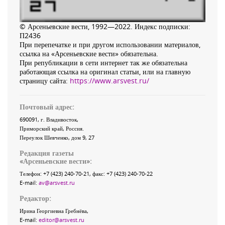
© Арсеньевские вести, 1992—2022. Индекс подписки:
П2436
При перепечатке и при другом использовании материалов,
ссылка на «Арсеньевские вести» обязательна.
При републикации в сети интернет так же обязательна
работающая ссылка на оригинал статьи, или на главную
страницу сайта:
https://www.arsvest.ru/
Почтовый адрес:
690091
, г.
Владивосток
,
Приморский край
,
Россия
.
Переулок Шевченко
, дом 9, 27
Редакция газеты
«
Арсеньевские вести
»:
Телефон:
+7 (423) 240-70-21
, факс:
+7 (423) 240-70-22
E-mail:
av@arsvest.ru
Редактор:
Ирина Георгиевна Гребнёва,
E-mail:
editor@arsvest.ru