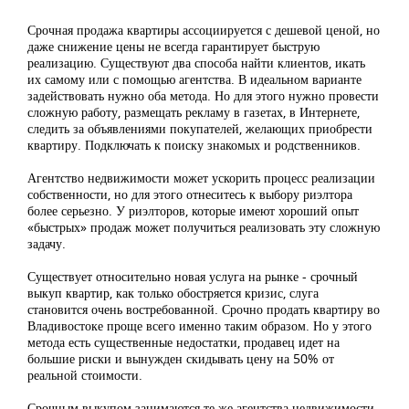
Срочная продажа квартиры ассоциируется с дешевой ценой, но
даже снижение цены не всегда гарантирует быструю
реализацию. Существуют два способа найти клиентов, икать
их самому или с помощью агентства. В идеальном варианте
задействовать нужно оба метода. Но для этого нужно провести
сложную работу, размещать рекламу в газетах, в Интернете,
следить за объявлениями покупателей, желающих приобрести
квартиру. Подключать к поиску знакомых и родственников.
Агентство недвижимости может ускорить процесс реализации
собственности, но для этого отнеситесь к выбору риэлтора
более серьезно. У риэлторов, которые имеют хороший опыт
«быстрых» продаж может получиться реализовать эту сложную
задачу.
Существует относительно новая услуга на рынке - срочный
выкуп квартир, как только обостряется кризис, слуга
становится очень востребованной. Срочно продать квартиру во
Владивостоке проще всего именно таким образом. Но у этого
метода есть существенные недостатки, продавец идет на
большие риски и вынужден скидывать цену на 50% от
реальной стоимости.
Срочным выкупом занимаются те же агентства недвижимости,