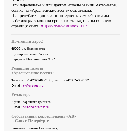
При перепечатке и при другом использовании материалов,
ссылка на «Арсеньевские вести» обязательна.
При републикации в сети интернет так же обязательна
работающая ссылка на оригинал статьи, или на главную
страницу сайта:
https://www.arsvest.ru/
Почтовый адрес:
690091
, г.
Владивосток
,
Приморский край
,
Россия
.
Переулок Шевченко
, дом 9, 27
Редакция газеты
«
Арсеньевские вести
»:
Телефон:
+7 (423) 240-70-21
, факс:
+7 (423) 240-70-22
E-mail:
av@arsvest.ru
Редактор:
Ирина Георгиевна Гребнёва,
E-mail:
editor@arsvest.ru
Собственный корреспондент «АВ»
в Санкт-Петербурге:
Романенко Татьяна Гаврииловна,