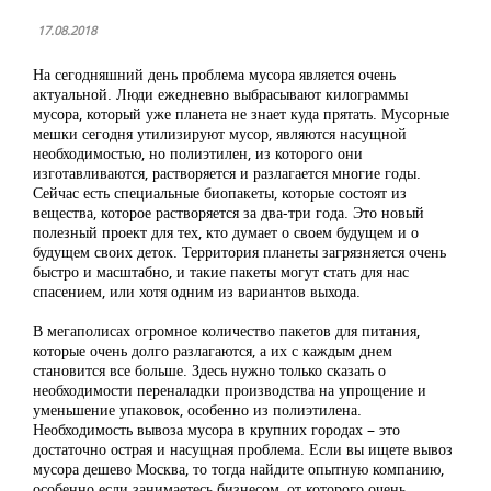
17.08.2018
На сегодняшний день проблема мусора является очень
актуальной. Люди ежедневно выбрасывают килограммы
мусора, который уже планета не знает куда прятать. Мусорные
мешки сегодня утилизируют мусор, являются насущной
необходимостью, но полиэтилен, из которого они
изготавливаются, растворяется и разлагается многие годы.
Сейчас есть специальные биопакеты, которые состоят из
вещества, которое растворяется за два-три года. Это новый
полезный проект для тех, кто думает о своем будущем и о
будущем своих деток. Территория планеты загрязняется очень
быстро и масштабно, и такие пакеты могут стать для нас
спасением, или хотя одним из вариантов выхода.
В мегаполисах огромное количество пакетов для питания,
которые очень долго разлагаются, а их с каждым днем
становится все больше. Здесь нужно только сказать о
необходимости переналадки производства на упрощение и
уменьшение упаковок, особенно из полиэтилена.
Необходимость вывоза мусора в крупних городах – это
достаточно острая и насущная проблема. Если вы ищете вывоз
мусора дешево Москва, то тогда найдите опытную компанию,
особенно если занимаетесь бизнесом, от которого очень