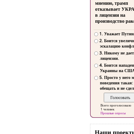
мнению, трамп
отказывает УКР
в лицензии на
производство рак
1. Уважает Путин
2. Боится увелич
эскалацию конфл
3. Никому не дает
лицензии.
4. Боится нападе
Украины на СШ
5. Просто у него 
поведения такая:
обещать и не сдел
Всего проголосовало
1 человек
Прошлые опросы
Наши проект