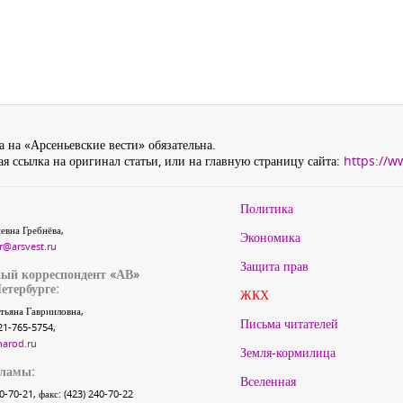
 на «Арсеньевские вести» обязательна.
я ссылка на оригинал статьи, или на главную страницу сайта:
https://w
Политика
евна Гребнёва,
Экономика
r@arsvest.ru
Защита прав
ый корреспондент «АВ»
етербурге:
ЖКХ
тьяна Гаврииловна,
Письма читателей
21-765-5754,
narod.ru
Земля-кормилица
кламы:
Вселенная
40-70-21, факс: (423) 240-70-22