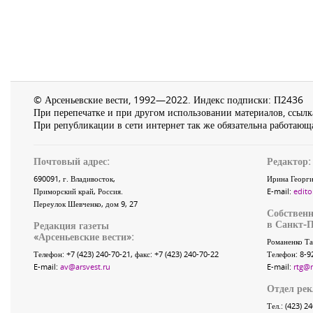
© Арсеньевские вести, 1992—2022. Индекс подписки: П2436
При перепечатке и при другом использовании материалов, ссылка
При републикации в сети интернет так же обязательна работающа
Почтовый адрес:
Редактор:
690091
, г.
Владивосток
,
Ирина Георги
Приморский край
,
Россия
.
E-mail:
edito
Переулок Шевченко
, дом 9, 27
Собственн
в Санкт-П
Редакция газеты
«
Арсеньевские вести
»:
Романенко Та
Телефон:
+7 (423) 240-70-21
, факс:
+7 (423) 240-70-22
Телефон: 8-9
E-mail:
av@arsvest.ru
E-mail:
rtg@
Отдел ре
Тел.: (423) 2