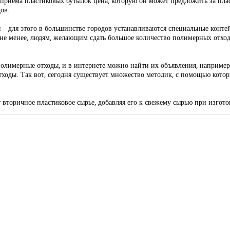
т приема пластиковых бутылок цена, которую он может предложить за плас
ов.
 для этого в большинстве городов устанавливаются специальные конте
 не менее, людям, желающим сдать большое количество полимерных отход
олимерные отходы, и в интернете можно найти их объявления, наприме
отходы. Так вот, сегодня существует множество методик, с помощью кот
вторичное пластиковое сырье, добавляя его к свежему сырью при изгот