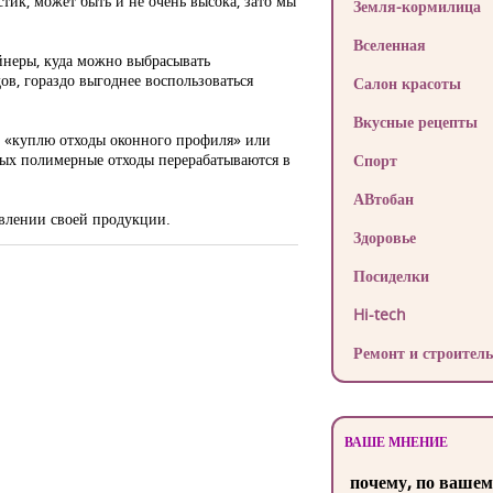
тик, может быть и не очень высока, зато мы
Земля-кормилица
Вселенная
йнеры, куда можно выбрасывать
ов, гораздо выгоднее воспользоваться
Салон красоты
Вкусные рецепты
р «куплю отходы оконного профиля» или
орых полимерные отходы перерабатываются в
Спорт
АВтобан
овлении своей продукции.
Здоровье
Посиделки
Hi-tech
Ремонт и строитель
ВАШЕ МНЕНИЕ
почему, по вашем