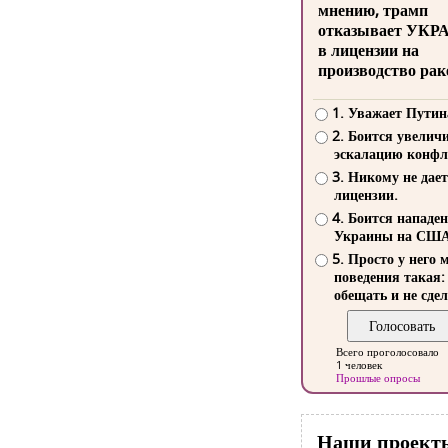
мнению, трамп
отказывает УКР
в лицензии на
производство рак
1. Уважает Путин
2. Боится увелич
эскалацию конфл
3. Никому не дает
лицензии.
4. Боится нападе
Украины на СШ
5. Просто у него 
поведения такая:
обещать и не сдел
Всего проголосовало
1 человек
Прошлые опросы
Наши проект