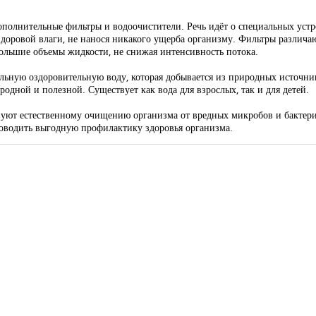
полнительные фильтры и водоочистители. Речь идёт о специальных уст
доровой влаги, не нанося никакого ущерба организму. Фильтры различаю
ольшие объемы жидкости, не снижая интенсивность потока.
ьную оздоровительную воду, которая добывается из природных источник
родной и полезной. Существует как вода для взрослых, так и для детей.
вуют естественному очищению организма от вредных микробов и бактери
роводить выгодную профилактику здоровья организма.