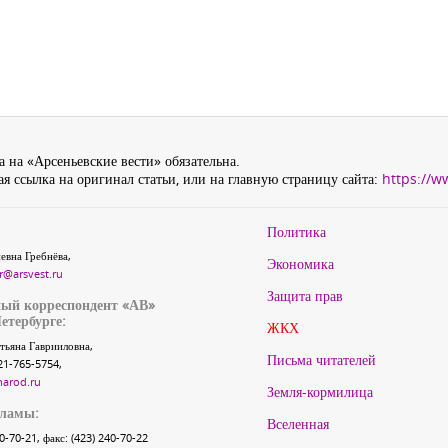
 на «Арсеньевские вести» обязательна.
я ссылка на оригинал статьи, или на главную страницу сайта:
https://w
Политика
евна Гребнёва,
Экономика
r@arsvest.ru
Защита прав
ый корреспондент «АВ»
етербурге:
ЖКХ
тьяна Гаврииловна,
Письма читателей
21-765-5754,
narod.ru
Земля-кормилица
кламы:
Вселенная
40-70-21, факс: (423) 240-70-22