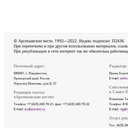
© Арсеньевские вести, 1992—2022. Индекс подписки: П2436
При перепечатке и при другом использовании материалов, ссылка
При републикации в сети интернет так же обязательна работающа
Почтовый адрес:
Редактор:
690091
, г.
Владивосток
,
Ирина Георги
Приморский край
,
Россия
.
E-mail:
edito
Переулок Шевченко
, дом 9, 27
Собственн
в Санкт-П
Редакция газеты
«
Арсеньевские вести
»:
Романенко Та
Телефон:
+7 (423) 240-70-21
, факс:
+7 (423) 240-70-22
Телефон: 8-9
E-mail:
av@arsvest.ru
E-mail:
rtg@
Отдел ре
Тел.: (423) 2