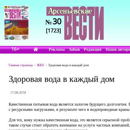
30
№
[1723]
16+
Реклама
ЗаКон
Редакция
Наши автор
Главная страница
ЖКХ
Здоровая вода в каждый дом
Здоровая вода в каждый дом
17.08.2018
Качественная питьевая вода является залогом будущего долголетия.
с ресурсными нагрузками, в результате чего в водопроводные кран
Для тех, кому нужна качественная вода, это является серьезной пр
таком случае стоит обратить внимание на услуги частных компаний