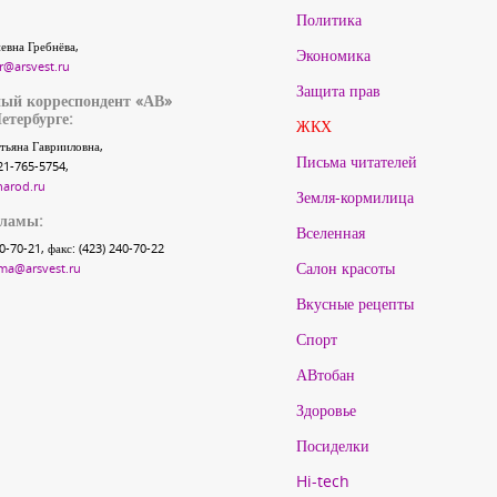
Политика
евна Гребнёва,
Экономика
r@arsvest.ru
Защита прав
ый корреспондент «АВ»
етербурге:
ЖКХ
тьяна Гаврииловна,
Письма читателей
21-765-5754,
narod.ru
Земля-кормилица
кламы:
Вселенная
40-70-21, факс: (423) 240-70-22
Салон красоты
ma@arsvest.ru
Вкусные рецепты
Спорт
АВтобан
Здоровье
Посиделки
Hi-tech