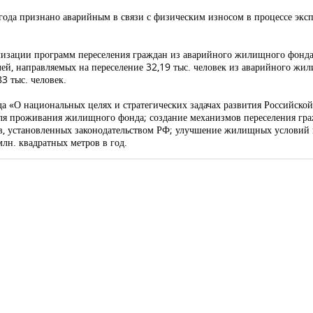
ода признано аварийным в связи с физическим износом в процессе эксп
лизации программ переселения граждан из аварийного жилищного фонда
блей, направляемых на переселение 32,19 тыс. человек из аварийного 
3 тыс. человек.
да
«О национальных целях и стратегических задачах развития Российской
для проживания жилищного фонда; создание механизмов переселения гр
, установленных законодательством РФ;
улучшение жилищных условий н
лн. квадратных метров в год.