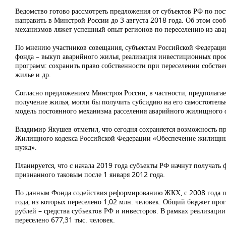
Ведомство готово рассмотреть предложения от субъектов РФ по п
направить в Минстрой России до 3 августа 2018 года. Об этом со
механизмов ляжет успешный опыт регионов по переселению из ава
По мнению участников совещания, субъектам Российской Федерац
фонда – выкуп аварийного жилья, реализация инвестиционных прое
программ: сохранить право собственности при переселении собств
жилье и др.
Согласно предложениям Минстроя России, в частности, предполагае
получение жилья, могли бы получить субсидию на его самостоятел
модель постоянного механизма расселения аварийного жилищного 
Владимир Якушев отметил, что сегодня сохраняется возможность п
Жилищного кодекса Российской Федерации «Обеспечение жилищных
нужд».
Планируется, что с начала 2019 года субъекты РФ начнут получат
признанного таковым после 1 января 2012 года.
По данным Фонда содействия реформированию ЖКХ, с 2008 года по
года, из которых переселено 1,02 млн. человек. Общий бюджет про
рублей – средства субъектов РФ и инвесторов. В рамках реализаци
переселено 677,31 тыс. человек.