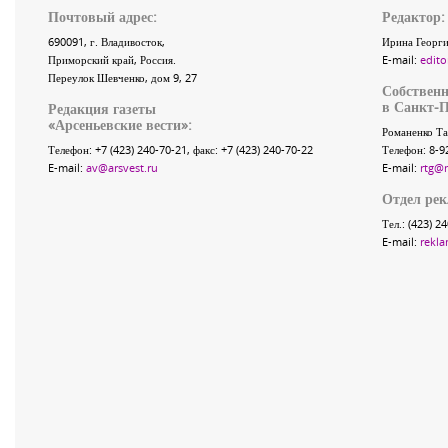
Почтовый адрес:
Редактор:
690091
, г.
Владивосток
,
Ирина Георги
Приморский край
,
Россия
.
E-mail:
edito
Переулок Шевченко
, дом 9, 27
Собственн
в Санкт-П
Редакция газеты
«
Арсеньевские вести
»:
Романенко Та
Телефон:
+7 (423) 240-70-21
, факс:
+7 (423) 240-70-22
Телефон: 8-9
E-mail:
av@arsvest.ru
E-mail:
rtg@
Отдел ре
Тел.: (423) 2
E-mail:
rekla