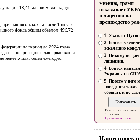
мнению, трамп
луатации 13,41 млн.кв.м. жилья, где
отказывает УКР
в лицензии на
производство рак
, признанного таковым после 1 января
жилищного фонда общим объемом 496,72
1. Уважает Путин
2. Боится увелич
 федерации на период до 2024 года»
эскалацию конфл
аждан из непригодного для проживания
3. Никому не дает
е менее 5 млн. семей ежегодно;
лицензии.
4. Боится нападе
Украины на СШ
5. Просто у него 
поведения такая:
обещать и не сдел
Всего проголосовало
1 человек
Прошлые опросы
Наши проект