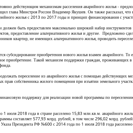
остоянно действующим механизмам расселения аварийного жилья - предл
общил глава Минстроя России Владимир Якушев. Он также рассказал, что
рийного жилья с 2013 по 2017 годы и принцип финансирования с участи
ии должен быть предоставлен максимально широкий набор инструментов
ктов, предоставление альтернативного жилья и другие. Предложено сде
енников квартир, не имеющих альтернативного жилья, проводить пересел
тся субсидирование приобретения нового жилья взамен аварийного. То 
ьное приобретение. Такой механизм поддержки граждан, проживающих в
фонда.
родолжать переселение из аварийного жилья с помощью действующих ме
 прав собственника жилого помещения при изъятии земельного участк
ь финансовую поддержку для реализации новой программы по переселени
 1 июля 2018 года в стране
расселено 15,83 млн.кв.м. аварийного жиль
граммы составляет 577,93 млрд. рублей, в том числе 296,02 млрд. рубле
и Указа Президента РФ №600 с 2014 года по 1 июля 2018 года расселено