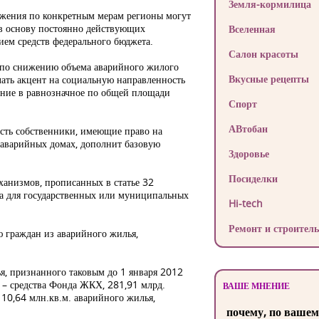
Земля-кормилица
ожения по конкретным мерам регионы могут
 в основу постоянно действующих
Вселенная
ем средств федерального бюджета.
Салон красоты
 по снижению объема аварийного жилого
Вкусные рецепты
лать акцент на социальную направленность
ение в равнозначное по общей площади
Спорт
АВтобан
есть собственники, имеющие право на
 аварийных домах, дополнит базовую
Здоровье
Посиделки
ханизмов, прописанных в статье 32
а для государственных или муниципальных
Hi-tech
Ремонт и строитель
ю граждан из аварийного жилья,
я, признанного таковым до 1 января 2012
й – средства Фонда ЖКХ, 281,91 млрд.
ВАШЕ МНЕНИЕ
 10,64 млн.кв.м. аварийного жилья,
почему, по вашем