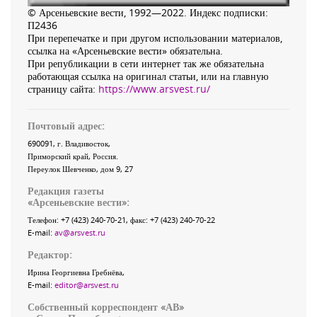
© Арсеньевские вести, 1992—2022. Индекс подписки:
П2436
При перепечатке и при другом использовании материалов,
ссылка на «Арсеньевские вести» обязательна.
При републикации в сети интернет так же обязательна
работающая ссылка на оригинал статьи, или на главную
страницу сайта:
https://www.arsvest.ru/
Почтовый адрес:
690091
, г.
Владивосток
,
Приморский край
,
Россия
.
Переулок Шевченко
, дом 9, 27
Редакция газеты
«
Арсеньевские вести
»:
Телефон:
+7 (423) 240-70-21
, факс:
+7 (423) 240-70-22
E-mail:
av@arsvest.ru
Редактор:
Ирина Георгиевна Гребнёва,
E-mail:
editor@arsvest.ru
Собственный корреспондент «АВ»