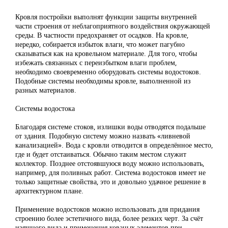
Кровля постройки выполнят функции защиты внутренней
части строения от неблагоприятного воздействия окружающей
среды. В частности предохраняет от осадков. На кровле,
нередко, собирается избыток влаги, что может пагубно
сказываться как на кровельном материале. Для того, чтобы
избежать связанных с переизбытком влаги проблем,
необходимо своевременно оборудовать системы водостоков.
Подобные системы необходимы кровле, выполненной из
разных материалов.
Системы водостока
Благодаря системе стоков, излишки воды отводятся подальше
от здания. Подобную систему можно назвать «ливневой
канализацией». Вода с кровли отводится в определённое место,
где и будет отстаиваться. Обычно таким местом служит
коллектор. Позднее отстоявшуюся воду можно использовать,
например, для поливных работ. Система водостоков имеет не
только защитные свойства, это и довольно удачное решение в
архитектурном плане.
Применение водостоков можно использовать для придания
строению более эстетичного вида, более резких черт. За счёт
изящного вида и применения кованых элементов при