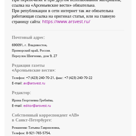
ссылка на «Арсеньевские вести» обязательна.
При републикации в сети интернет так же обязательна
работающая ссылка на оригинал статьи, или на главную
страницу сайта:
https://www.arsvest.ru/
Почтовый адрес:
690091
, г.
Владивосток
,
Приморский край
,
Россия
.
Переулок Шевченко
, дом 9, 27
Редакция газеты
«
Арсеньевские вести
»:
Телефон:
+7 (423) 240-70-21
, факс:
+7 (423) 240-70-22
E-mail:
av@arsvest.ru
Редактор:
Ирина Георгиевна Гребнёва,
E-mail:
editor@arsvest.ru
Собственный корреспондент «АВ»
в Санкт-Петербурге:
Романенко Татьяна Гаврииловна,
Телефон: 8-921-765-5754,