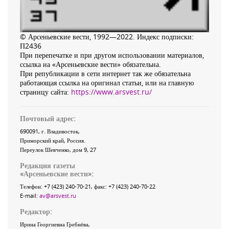
© Арсеньевские вести, 1992—2022. Индекс подписки:
П2436
При перепечатке и при другом использовании материалов,
ссылка на «Арсеньевские вести» обязательна.
При републикации в сети интернет так же обязательна
работающая ссылка на оригинал статьи, или на главную
страницу сайта:
https://www.arsvest.ru/
Почтовый адрес:
690091
, г.
Владивосток
,
Приморский край
,
Россия
.
Переулок Шевченко
, дом 9, 27
Редакция газеты
«
Арсеньевские вести
»:
Телефон:
+7 (423) 240-70-21
, факс:
+7 (423) 240-70-22
E-mail:
av@arsvest.ru
Редактор:
Ирина Георгиевна Гребнёва,