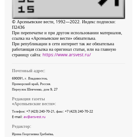
© Арсеньевские вести, 1992—2022. Индекс подписки:
П2436
При перепечатке и при другом использовании материалов,
ссылка на «Арсеньевские вести» обязательна.
При републикации в сети интернет так же обязательна
работающая ссылка на оригинал статьи, или на главную
страницу сайта:
https://www.arsvest.ru/
Почтовый адрес:
690091
, г.
Владивосток
,
Приморский край
,
Россия
.
Переулок Шевченко
, дом 9, 27
Редакция газеты
«
Арсеньевские вести
»:
Телефон:
+7 (423) 240-70-21
, факс:
+7 (423) 240-70-22
E-mail:
av@arsvest.ru
Редактор:
Ирина Георгиевна Гребнёва,