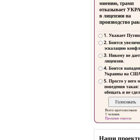
мнению, трамп
отказывает УКР
в лицензии на
производство рак
1. Уважает Путин
2. Боится увелич
эскалацию конфл
3. Никому не дает
лицензии.
4. Боится нападе
Украины на СШ
5. Просто у него 
поведения такая:
обещать и не сдел
Всего проголосовало
1 человек
Прошлые опросы
Наши проект