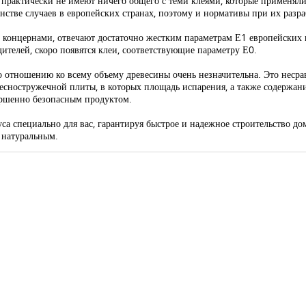
практически не имеют ничего общего с теми клеями, которые применяли
нстве случаев в европейских странах, поэтому и нормативы при их разра
 концернами, отвечают достаточно жестким параметрам Е1 европейских
ителей, скоро появятся клеи, соответствующие параметру Е0.
о отношению ко всему объему древесины очень незначительна. Это несра
евесностружечной плиты, в которых площадь испарения, а также содержан
вершенно безопасным продуктом.
а специально для вас, гарантируя быстрое и надежное строительство дом
и натуральным.