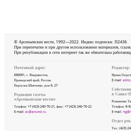
© Арсеньевские вести, 1992—2022. Индекс подписки: П2436
При перепечатке и при другом использовании материалов, ссылка
При републикации в сети интернет так же обязательна работающа
Почтовый адрес:
Редактор:
690091
, г.
Владивосток
,
Ирина Георги
Приморский край
,
Россия
.
E-mail:
edito
Переулок Шевченко
, дом 9, 27
Собственн
в Санкт-П
Редакция газеты
«
Арсеньевские вести
»:
Романенко Та
Телефон:
+7 (423) 240-70-21
, факс:
+7 (423) 240-70-22
Телефон: 8-9
E-mail:
av@arsvest.ru
E-mail:
rtg@
Отдел ре
Тел.: (423) 2