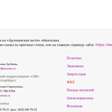
 на «Арсеньевские вести» обязательна.
я ссылка на оригинал статьи, или на главную страницу сайта:
https://w
Политика
евна Гребнёва,
Экономика
r@arsvest.ru
Защита прав
ый корреспондент «АВ»
етербурге:
ЖКХ
тьяна Гаврииловна,
Письма читателей
21-765-5754,
narod.ru
Земля-кормилица
кламы:
Вселенная
40-70-21, факс: (423) 240-70-22