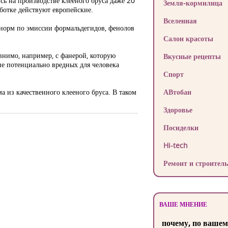
сь на производстве клееного бруса даже 20
Земля-кормилица
ботке действуют европейские.
Вселенная
 норм по эмиссии формальдегидов, фенолов
Салон красоты
внимо, например, с фанерой, которую
Вкусные рецепты
ие потенциально вредных для человека
Спорт
а из качественного клееного бруса. В таком
АВтобан
Здоровье
Посиделки
Hi-tech
Ремонт и строитель
ВАШЕ МНЕНИЕ
почему, по вашем