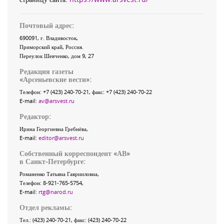
Почтовый адрес:
690091
, г.
Владивосток
,
Приморский край
,
Россия
.
Переулок Шевченко
, дом 9, 27
Редакция газеты
«
Арсеньевские вести
»:
Телефон:
+7 (423) 240-70-21
, факс:
+7 (423) 240-70-22
E-mail:
av@arsvest.ru
Редактор:
Ирина Георгиевна Гребнёва,
E-mail:
editor@arsvest.ru
Собственный корреспондент «АВ»
в Санкт-Петербурге:
Романенко Татьяна Гаврииловна,
Телефон: 8-921-765-5754,
E-mail:
rtg@narod.ru
Отдел рекламы:
Тел.: (423) 240-70-21, факс: (423) 240-70-22