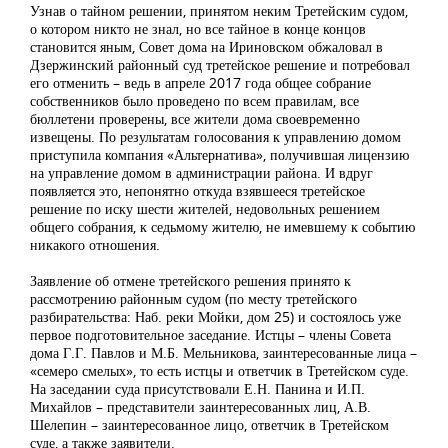
Узнав о тайном решении, принятом неким Третейским судом,
о котором никто не знал, но все тайное в конце концов
становится яным, Совет дома на Ириновском обжаловал в
Дзержинский районный суд третейское решение и потребовал
его отменить – ведь в апреле 2017 года общее собрание
собственников было проведено по всем правилам, все
бюллетени проверены, все жители дома своевременно
извещены. По результатам голосования к управлению домом
приступила компания «Альтернатива», получившая лицензию
на управление домом в администрации района. И вдруг
появляется это, непонятно откуда взявшееся третейское
решение по иску шести жителей, недовольных решением
общего собрания, к седьмому жителю, не имевшему к событию
никакого отношения.
Заявление об отмене третейского решения принято к
рассмотрению районным судом (по месту третейского
разбирательства: Наб. реки Мойки, дом 25) и состоялось уже
первое подготовительное заседание. Истцы – члены Совета
дома Г.Г. Павлов и М.Б. Мельникова, заинтересованные лица –
«семеро смелых», то есть истцы и ответчик в Третейском суде.
На заседании суда присутствовали Е.Н. Панина и И.П.
Михайлов – представители заинтересованных лиц, А.В.
Шелепин – заинтересованное лицо, ответчик в Третейском
суде, а также заявители.