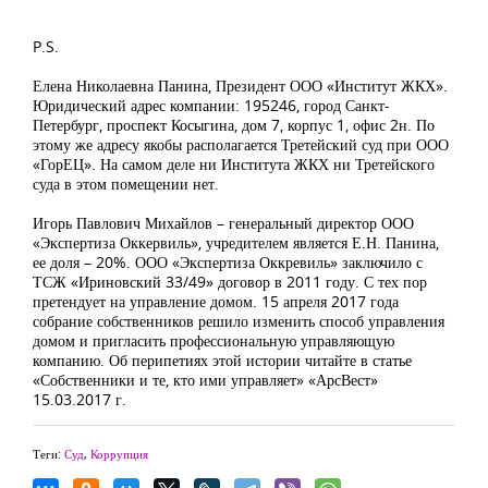
P.S.
Елена Николаевна Панина, Президент ООО «Институт ЖКХ».
Юридический адрес компании: 195246, город Санкт-
Петербург, проспект Косыгина, дом 7, корпус 1, офис 2н. По
этому же адресу якобы располагается Третейский суд при ООО
«ГорЕЦ». На самом деле ни Института ЖКХ ни Третейского
суда в этом помещении нет.
Игорь Павлович Михайлов – генеральный директор ООО
«Экспертиза Оккервиль», учредителем является Е.Н. Панина,
ее доля – 20%. ООО «Экспертиза Оккревиль» заключило с
ТСЖ «Ириновский 33/49» договор в 2011 году. С тех пор
претендует на управление домом. 15 апреля 2017 года
собрание собственников решило изменить способ управления
домом и пригласить профессиональную управляющую
компанию. Об перипетиях этой истории читайте в статье
«Собственники и те, кто ими управляет» «АрсВест»
15.03.2017 г.
Теги:
Суд
,
Коррупция