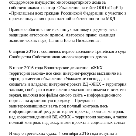
общедомовое имущество многоквартирного дома за
собственниками квартир. Объявление на сайте ООО «ГорЕЦ»:
«Приглашаем всех граждан Российской Федерации к участию в
проекте получения права частной собственности на МКД.
Правовое обоснование иска по указанному предмету иска
защищено авторским правом. Авторское право: кандидат
экономических наук, Панина Елена Николаевна».
6 апреля 2016 г. состоялось первое заседание Третейского суда
Сообщества Собственников многоквартирных домов.
В июне 2016 года Волонтерское движение: «ЖКХ –
территория закона» все свои интернет-ресурсы выставило на
торги, разместив объявление «Уважаемые господа, как
создатель и владелец интернет-проекта ВД «ЖКХ – территория
закона», сообщаю о выставлении указанного домена и всех его
зеркал, включая все файлы самого сайта – информационного
портала на аукционную продажу... Предлагаю
заинтересовавшимся взять под полный контроль весь
информационный ресурс интернет-проекта, включая контроль
над корреспонденцией ВД «ЖКХ – территория закона», а также
полный контроль над аккаунтами проекта в социальных сетях».
И еще о третейских судах. 1 сентября 2016 года вступил в