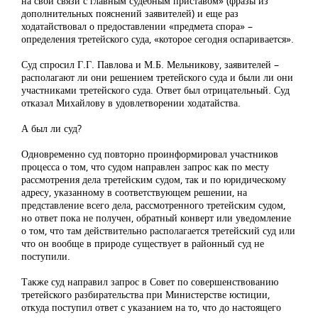
на свои связи с главным судебным приставом» (фразы из
дополнительных пояснений заявителей) и еще раз
ходатайствовал о предоставлении «предмета спора» –
определения третейского суда, «которое сегодня оспаривается».
Суд спросил Г.Г. Павлова и М.Б. Мельникову, заявителей –
располагают ли они решением третейского суда и были ли они
участниками третейского суда. Ответ был отрицательный. Суд
отказал Михайлову в удовлетворении ходатайства.
А был ли суд?
Одновременно суд повторно проинформировал участников
процесса о том, что судом направлен запрос как по месту
рассмотрения дела третейским судом, так и по юридическому
адресу, указанному в соответствующем решении, на
представление всего дела, рассмотренного третейским судом,
но ответ пока не получен, обратный конверт или уведомление
о том, что там действительно располагается третейский суд или
что он вообще в природе существует в районный суд не
поступили.
Также суд направил запрос в Совет по совершенствованию
третейского разбирательства при Министерстве юстиции,
откуда поступил ответ с указанием на то, что до настоящего