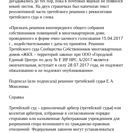
догадывались до тех пор, пока в почтовых ящиках не появился
некий листок. На двух страничках был напечатан текст
резолютивной части третейского решения с реквизитами
третейского суда и слова:
«Признать решения внеочередного общего собрания
собственников помещений в многоквартирном доме,
проведенного в форме очно-заочного голосования 15.04.2017
г., недействительными с даты их принятия. Решение
Третейского суда Сообщества Собственников многоквартиных
домов «ЖКХ – территорий закона» при ООО «Городской
Единый Центр» по делу № Е ИР НРС А/2017 является
окончательным, вступает в силу 28.07.2017 года, не подлежит
обжалованию и не подлежит опубликованию».
Подписал (или подписала) решение третейский судья Е.А.
Моисеенко.
Справка
Третейский суд – единоличный арбитр (третейский судья) или
коллегия арбитров, избранные в согласованном порядке
сторонами или назначенные Арбитражным учреждением для
разрешения спора возникшего из гражданско-правовых
отношений. Федеральным законом могут устанавливаться