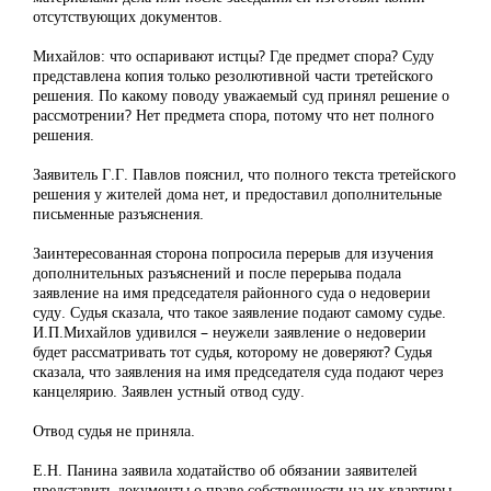
отсутствующих документов.
Михайлов: что оспаривают истцы? Где предмет спора? Суду
представлена копия только резолютивной части третейского
решения. По какому поводу уважаемый суд принял решение о
рассмотрении? Нет предмета спора, потому что нет полного
решения.
Заявитель Г.Г. Павлов пояснил, что полного текста третейского
решения у жителей дома нет, и предоставил дополнительные
письменные разъяснения.
Заинтересованная сторона попросила перерыв для изучения
дополнительных разъяснений и после перерыва подала
заявление на имя председателя районного суда о недоверии
суду. Судья сказала, что такое заявление подают самому судье.
И.П.Михайлов удивился – неужели заявление о недоверии
будет рассматривать тот судья, которому не доверяют? Судья
сказала, что заявления на имя председателя суда подают через
канцелярию. Заявлен устный отвод суду.
Отвод судья не приняла.
Е.Н. Панина заявила ходатайство об обязании заявителей
представить документы о праве собственности на их квартиры