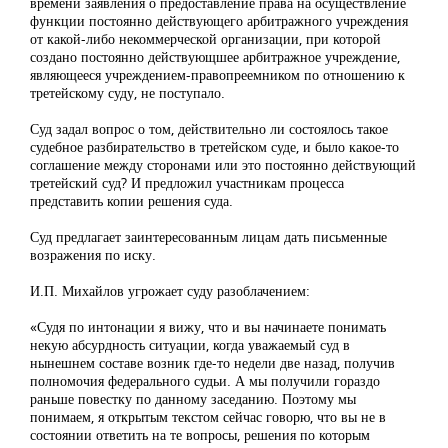
времени заявления о предоставление права на осуществление
функции постоянно действующего арбитражного учреждения
от какой-либо некоммерческой организации, при которой
создано постоянно действующшее арбитражное учреждение,
являющееся учреждением-правопреемником по отношению к
третейскому суду, не поступало.
Суд задал вопрос о том, действительно ли состоялось такое
судебное разбирательство в третейском суде, и было какое-то
соглашение между сторонами или это постоянно действующий
третейский суд? И предложил участникам процесса
представить копии решения суда.
Суд предлагает заинтересованным лицам дать письменные
возражения по иску.
И.П. Михайлов угрожает суду разоблачением:
«Судя по интонации я вижу, что и вы начинаете понимать
некую абсурдность ситуации, когда уважаемый суд в
нынешнем составе возник где-то недели две назад, получив
полномочия федерального судьи. А мы получили гораздо
раньше повестку по данному заседанию. Поэтому мы
понимаем, я открытым текстом сейчас говорю, что вы не в
состоянии ответить на те вопросы, решения по которым