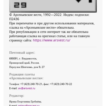
© Арсеньевские вести, 1992—2022. Индекс подписки:
П2436
При перепечатке и при другом использовании материалов,
ссылка на «Арсеньевские вести» обязательна.
При републикации в сети интернет так же обязательна
работающая ссылка на оригинал статьи, или на главную
страницу сайта:
https://www.arsvest.ru/
Почтовый адрес:
690091
, г.
Владивосток
,
Приморский край
,
Россия
.
Переулок Шевченко
, дом 9, 27
Редакция газеты
«
Арсеньевские вести
»:
Телефон:
+7 (423) 240-70-21
, факс:
+7 (423) 240-70-22
E-mail:
av@arsvest.ru
Редактор:
Ирина Георгиевна Гребнёва,
E-mail:
editor@arsvest.ru