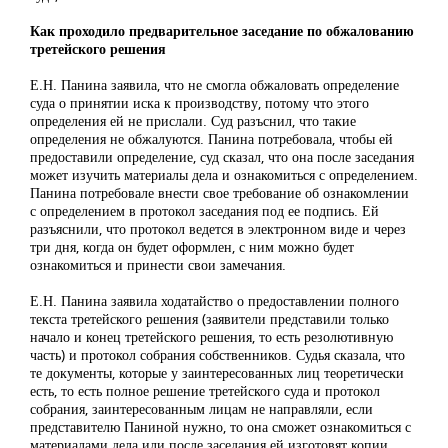
Как проходило предварительное заседание по обжалованию
третейского решения
Е.Н. Панина заявила, что не смогла обжаловать определение
суда о принятии иска к производству, потому что этого
определения ей не прислали. Суд разъснил, что такие
определения не обжалуются. Панина потребовала, чтобы ей
предоставили определение, суд сказал, что она после заседания
может изучить материалы дела и ознакомиться с определением.
Панина потребовале внести свое требование об ознакомлении
с определением в протокол заседания под ее подпись. Ей
разъяснили, что протокол ведется в электронном виде и через
три дня, когда он будет оформлен, с ним можно будет
ознакомиться и принести свои замечания.
Е.Н. Панина заявила ходатайство о предоставлении полного
текста третейского решения (заявители представили только
начало и конец третейского решения, то есть резолютивную
часть) и протокол собрания собственников. Судья сказала, что
те документы, которые у заинтересованных лиц теоретически
есть, то есть полное решение третейского суда и протокол
собрания, заинтересованным лицам не направляли, если
представителю Паниной нужно, то она сможет ознакомиться с
материалами дела или после заседания ей изготовят копии