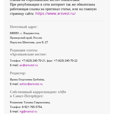
При републикации в сети интернет так же обязательна
работающая ссылка на оригинал статьи, или на главную
страницу сайта:
https://www.arsvest.ru/
Почтовый адрес:
690091
, г.
Владивосток
,
Приморский край
,
Россия
.
Переулок Шевченко
, дом 9, 27
Редакция газеты
«
Арсеньевские вести
»:
Телефон:
+7 (423) 240-70-21
, факс:
+7 (423) 240-70-22
E-mail:
av@arsvest.ru
Редактор:
Ирина Георгиевна Гребнёва,
E-mail:
editor@arsvest.ru
Собственный корреспондент «АВ»
в Санкт-Петербурге:
Романенко Татьяна Гаврииловна,
Телефон: 8-921-765-5754,
E-mail:
rtg@narod.ru