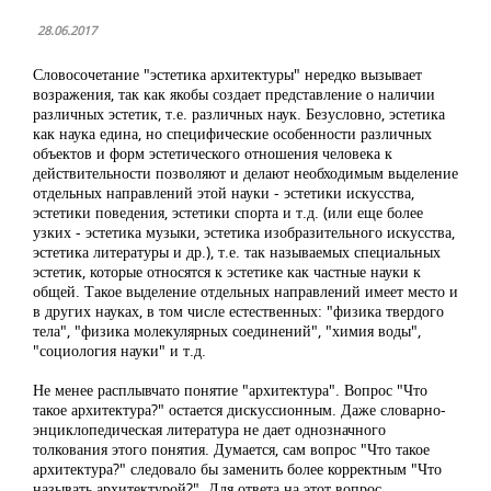
28.06.2017
Словосочетание "эстетика архитектуры" нередко вызывает
возражения, так как якобы создает представление о наличии
различных эстетик, т.е. различных наук. Безусловно, эстетика
как наука едина, но специфические особенности различных
объектов и форм эстетического отношения человека к
действительности позволяют и делают необходимым выделение
отдельных направлений этой науки - эстетики искусства,
эстетики поведения, эстетики спорта и т.д. (или еще более
узких - эстетика музыки, эстетика изобразительного искусства,
эстетика литературы и др.), т.е. так называемых специальных
эстетик, которые относятся к эстетике как частные науки к
общей. Такое выделение отдельных направлений имеет место и
в других науках, в том числе естественных: "физика твердого
тела", "физика молекулярных соединений", "химия воды",
"социология науки" и т.д.
Не менее расплывчато понятие "архитектура". Вопрос "Что
такое архитектура?" остается дискуссионным. Даже словарно-
энциклопедическая литература не дает однозначного
толкования этого понятия. Думается, сам вопрос "Что такое
архитектура?" следовало бы заменить более корректным "Что
называть архитектурой?". Для ответа на этот вопрос