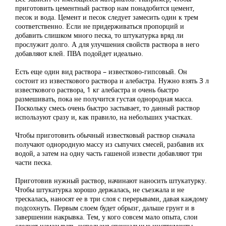
приготовить цементный раствор нам понадобится цемент,
песок и вода. Цемент и песок следует замесить один к трем
соответственно. Если не придерживаться пропорций и
добавить слишком много песка, то штукатурка вряд ли
прослужит долго. А для улучшения свойств раствора в него
добавляют клей. ПВА подойдет идеально.
Есть еще один вид раствора – известково-гипсовый. Он
состоит из известкового раствора и алебастра. Нужно взять 3 л
известкового раствора, 1 кг алебастра и очень быстро
размешивать, пока не получится густая однородная масса.
Поскольку смесь очень быстро застывает, то данный раствор
используют сразу и, как правило, на небольших участках.
Чтобы приготовить обычный известковый раствор сначала
получают однородную массу из сыпучих смесей, разбавив их
водой, а затем на одну часть гашеной извести добавляют три
части песка.
Приготовив нужный раствор, начинают наносить штукатурку.
Чтобы штукатурка хорошо держалась, не съезжала и не
трескалась, наносят ее в три слоя с перерывами, давая каждому
подсохнуть. Первым слоем будет обрызг, дальше грунт и в
завершении накрывка. Тем, у кого совсем мало опыта, слои
следует намазывать, используя специальные инструменты.