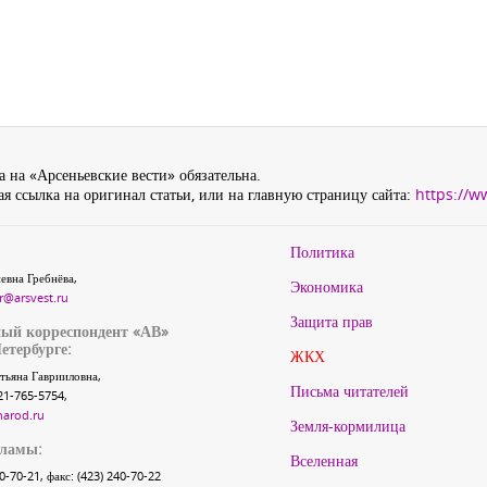
 на «Арсеньевские вести» обязательна.
я ссылка на оригинал статьи, или на главную страницу сайта:
https://w
Политика
евна Гребнёва,
Экономика
r@arsvest.ru
Защита прав
ый корреспондент «АВ»
етербурге:
ЖКХ
тьяна Гаврииловна,
Письма читателей
21-765-5754,
narod.ru
Земля-кормилица
кламы:
Вселенная
40-70-21, факс: (423) 240-70-22