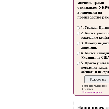
мнению, трамп
отказывает УКР
в лицензии на
производство рак
1. Уважает Путин
2. Боится увелич
эскалацию конфл
3. Никому не дает
лицензии.
4. Боится нападе
Украины на СШ
5. Просто у него 
поведения такая:
обещать и не сдел
Всего проголосовало
1 человек
Прошлые опросы
Наши проект