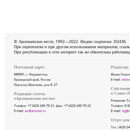
© Арсеньевские вести, 1992—2022. Индекс подписки: П2436
При перепечатке и при другом использовании материалов, ссылка
При републикации в сети интернет так же обязательна работающа
Почтовый адрес:
Редактор:
690091
, г.
Владивосток
,
Ирина Георги
Приморский край
,
Россия
.
E-mail:
edito
Переулок Шевченко
, дом 9, 27
Собственн
в Санкт-П
Редакция газеты
«
Арсеньевские вести
»:
Романенко Та
Телефон:
+7 (423) 240-70-21
, факс:
+7 (423) 240-70-22
Телефон: 8-9
E-mail:
av@arsvest.ru
E-mail:
rtg@
Отдел ре
Тел.: (423) 2