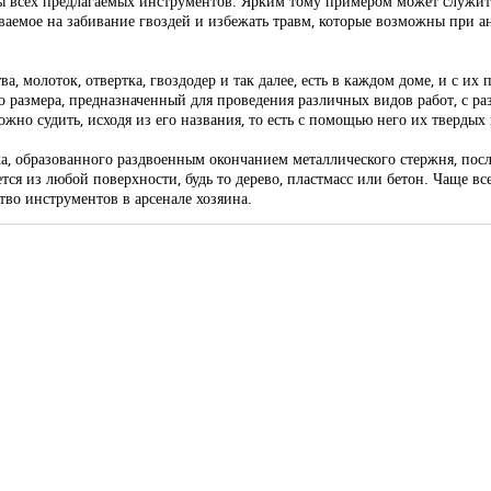
 всех предлагаемых инструментов. Ярким тому примером может служить
ваемое на забивание гвоздей и избежать травм, которые возможны при ан
а, молоток, отвертка, гвоздодер и так далее, есть в каждом доме, и с их
о размера, предназначенный для проведения различных видов работ, с р
но судить, исходя из его названия, то есть с помощью него их твердых
, образованного раздвоенным окончанием металлического стержня, посл
ся из любой поверхности, будь то дерево, пластмасс или бетон. Чаще вс
тво инструментов в арсенале хозяина.