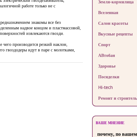
 электрический гвоздезабиватель,
Земля-кормилица
алогичной работе только не с
Вселенная
 предназначением знакомы все без
Салон красоты
азделенным надвое концом и пластмассовой,
 поверхностей извлекаются гвозди.
Вкусные рецепты
е чего производится резкий наклон,
Спорт
его гвоздодеры идут в паре с молотками,
АВтобан
Здоровье
Посиделки
Hi-tech
Ремонт и строитель
ВАШЕ МНЕНИЕ
почему, по вашем