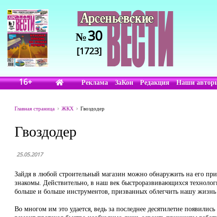
30
№
[1723]
16+
Реклама
ЗаКон
Редакция
Наши автор
Главная страница
ЖКХ
Гвоздодер
Гвоздодер
25.05.2017
Зайдя в любой строительный магазин можно обнаружить на его при
знакомы. Действительно, в наш век быстроразвивающихся техноло
больше и больше инструментов, призванных облегчить нашу жизнь 
Во многом им это удается, ведь за последнее десятилетие появилис