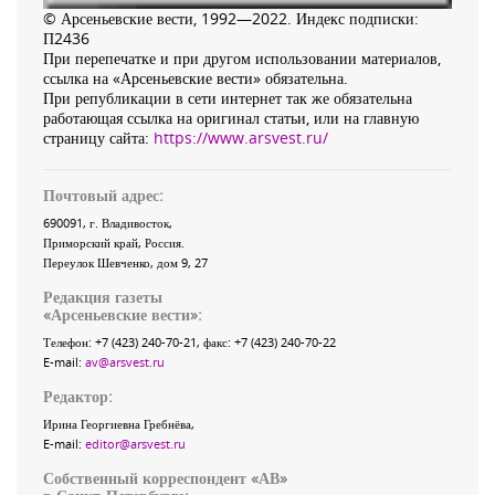
© Арсеньевские вести, 1992—2022. Индекс подписки:
П2436
При перепечатке и при другом использовании материалов,
ссылка на «Арсеньевские вести» обязательна.
При републикации в сети интернет так же обязательна
работающая ссылка на оригинал статьи, или на главную
страницу сайта:
https://www.arsvest.ru/
Почтовый адрес:
690091
, г.
Владивосток
,
Приморский край
,
Россия
.
Переулок Шевченко
, дом 9, 27
Редакция газеты
«
Арсеньевские вести
»:
Телефон:
+7 (423) 240-70-21
, факс:
+7 (423) 240-70-22
E-mail:
av@arsvest.ru
Редактор:
Ирина Георгиевна Гребнёва,
E-mail:
editor@arsvest.ru
Собственный корреспондент «АВ»