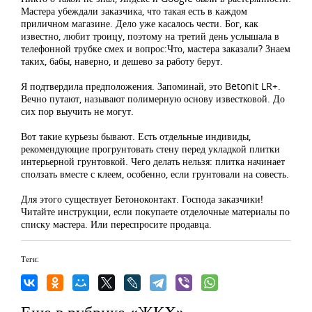
Мастера убеждали заказчика, что такая есть в каждом
приличном магазине. Дело уже касалось чести. Бог, как
известно, любит троицу, поэтому на третий день услышала в
телефонной трубке смех и вопрос:Что, мастера заказали? Знаем
таких, бабы, наверно, и дешево за работу берут.
Я подтвердила предположения. Запоминай, это Betonit LR+.
Вечно путают, называют полимерную основу известковой. До
сих пор выучить не могут.
Вот такие курьезы бывают. Есть отдельные индивиды,
рекомендующие прогрунтовать стену перед укладкой плитки
интерьерной грунтовкой. Чего делать нельзя: плитка начинает
сползать вместе с клеем, особенно, если грунтовали на совесть.
Для этого существует Бетоноконтакт. Господа заказчики!
Читайте инструкции, если покупаете отделочные материалы по
списку мастера. Или переспросите продавца.
Теги:
Еще в рубрике «ЖКХ»