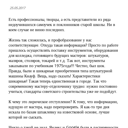
25.05.2017
Есть профессионалы, творцы, а есть представители из ряда
недоучившихся самоучек и поклонников старой школы. Ни в
коем случае не виню последних.
Жизнь так сложилась, и профобразование у нас
соответствующее. Откуда такая информация? Просто по работе
пришлось осуществлять поставку инструментов, оборудования
для колледжа, готовящего будущих мастеров: штукатуров,
маляров, столяров, токарей и т.д. Так вот, инструменты
заказывали по учебникам 1975года!!! Честно, был шок.
Правда, были и шикарные приобретения типа штукатурной
машины Кнауф. Вещь, надо сказать! Характеристики
шикарные! Такая теперь единственная в городе. Так что
современному мастеру-отделочнику трудно: нужно постоянно
учиться, стандарты советского строительства уже не подойдут.
К чему это лирическое отступление? К тому, что информацию,
идущую от мастера, надо перепроверять. Я как-то три дня
искала по базам шпаклевку на известковой основе, лучше
которой не сыскать.
Никто о такой не знал, Яндекс и Google были в растерянности.