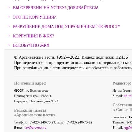
ВЫ ОБРЕЧЕНЫ НА УСПЕХ! ДОБИВАЙТЕСЬ!
ЭТО НЕ КОРРУПЦИЯ?
РАЗРУШЕНИЕ ДОМА ПОД УПРАВЛЕНИЕМ "ФОРПОСТ"
КОРРУПЦИЯ В ЖКХ?
ВСЕОБУЧ ПО ЖКХ
© Арсеньевские вести, 1992—2022. Индекс подписки: П2436
При перепечатке и при другом использовании материалов, ссылка
При републикации в сети интернет так же обязательна работающа
Почтовый адрес:
Редактор:
690091
, г.
Владивосток
,
Ирина Георги
Приморский край
,
Россия
.
E-mail:
edito
Переулок Шевченко
, дом 9, 27
Собственн
в Санкт-П
Редакция газеты
«
Арсеньевские вести
»:
Романенко Та
Телефон:
+7 (423) 240-70-21
, факс:
+7 (423) 240-70-22
Телефон: 8-9
E-mail:
av@arsvest.ru
E-mail:
rtg@