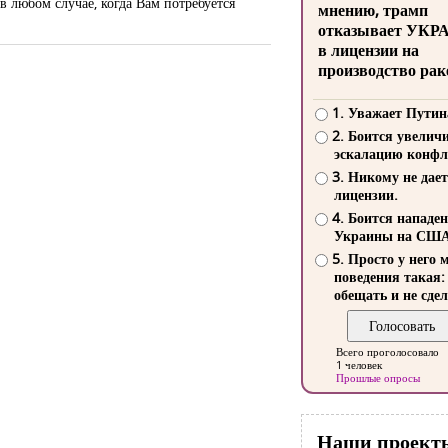
в любом случае, когда Вам потребуется
мнению, трамп
отказывает УКР
в лицензии на
производство рак
1. Уважает Путин
2. Боится увелич
эскалацию конфл
3. Никому не дает
лицензии.
4. Боится нападе
Украины на СШ
5. Просто у него 
поведения такая:
обещать и не сдел
Всего проголосовало
1 человек
Прошлые опросы
Наши проект