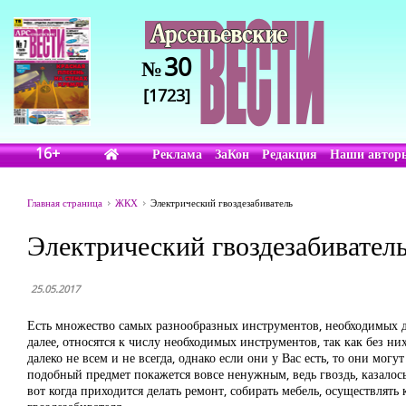
30
№
[1723]
16+
Реклама
ЗаКон
Редакция
Наши автор
Главная страница
ЖКХ
Электрический гвоздезабиватель
Электрический гвоздезабивател
25.05.2017
Есть множество самых разнообразных инструментов, необходимых для
далее, относятся к числу необходимых инструментов, так как без 
далеко не всем и не всегда, однако если они у Вас есть, то они м
подобный предмет покажется вовсе ненужным, ведь гвоздь, казалось
вот когда приходится делать ремонт, собирать мебель, осуществлят