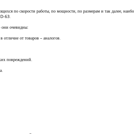
щихся по скорости работы, по мощности, по размерам и так далее, наи
ND-63.
о они очевидны:
 в отличие от товаров – аналогов.
ских повреждений.
а.