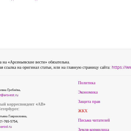
 на «Арсеньевские вести» обязательна.
я ссылка на оригинал статьи, или на главную страницу сайта:
https://w
Политика
евна Гребнёва,
Экономика
r@arsvest.ru
Защита прав
ый корреспондент «АВ»
етербурге:
ЖКХ
тьяна Гаврииловна,
Письма читателей
21-765-5754,
narod.ru
Земля-кормилица