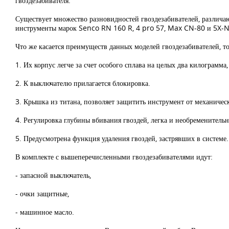
гвоздезабивателя.
Существует множество разновидностей гвоздезабивателей, различаю
инструменты марок Senco RN 160 R, 4 pro 57, Max CN-80 и 5X-
Что же касается преимуществ данных моделей гвоздезабивателей, т
1. Их корпус легче за счет особого сплава на целых два килограмма,
2. К выключателю прилагается блокировка.
3. Крышка из титана, позволяет защитить инструмент от механиче
4. Регулировка глубины вбивания гвоздей, легка и необременительн
5. Предусмотрена функция удаления гвоздей, застрявших в системе.
В комплекте с вышеперечисленными гвоздезабивателями идут:
- запасной выключатель,
- очки защитные,
- машинное масло.