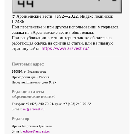
© Арсеньевские вести, 1992—2022. Индекс подписки:
П2436
При перепечатке и при другом использовании материалов,
ссылка на «Арсеньевские вести» обязательна.
При републикации в сети интернет так же обязательна
работающая ссылка на оригинал статьи, или на главную
страницу сайта:
https://www.arsvest.ru/
Почтовый адрес:
690091
, г.
Владивосток
,
Приморский край
,
Россия
.
Переулок Шевченко
, дом 9, 27
Редакция газеты
«
Арсеньевские вести
»:
Телефон:
+7 (423) 240-70-21
, факс:
+7 (423) 240-70-22
E-mail:
av@arsvest.ru
Редактор:
Ирина Георгиевна Гребнёва,
E-mail:
editor@arsvest.ru