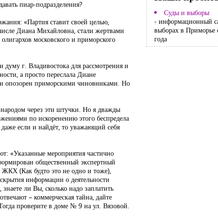
давать пиар-подразделения?
Суды и выборы
- информационный с
жания: «Партия ставит своей целью,
выборах в Приморье 
м числе Диана Михайловна, стали жертвами
года
х олигархов московского и приморского
 думу г. Владивостока для рассмотрения и
ности, а просто переслала Диане
ции опозорен приморскими чиновниками. Но
с народом через эти штучки. Но я дважды
ожениями по искоренению этого беспредела
 даже если и найдёт, то уважающий себя
яют: «Указанные мероприятия частично
 сформирован общественный экспертный
 ЖКХ (Как будто это не одно и тоже),
раскрытия информации о деятельности
наете ли Вы, сколько надо заплатить
отвечают – коммерческая тайна, дайте
Тогда проверите в доме № 9 на ул. Вязовой.