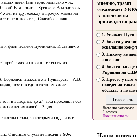
 наших детей (как верно написано – их
мнению, трамп
 Низкий Вам поклон. Крепкого Вам здоровья
отказывает УКР
а 45 лет на еду, одежду и прочую жизнь ни
в лицензии на
и это не относится). Спасибо за наш
производство рак
1. Уважает Путин
2. Боится увелич
ыми и физическими мучениями. И статьи-то
эскалацию конфл
3. Никому не дает
лицензии.
о её проблемах и сплошные тексты из
4. Боится нападе
Украины на СШ
А. Борденюк, заместитель Пушкарёва – А.В.
5. Просто у него 
раждан, почти в единственном числе
поведения такая:
обещать и не сдел
вно и в выходные до 21 часа проходили без
к исполнения жалоб – 2 дня.
Всего проголосовало
1 человек
Прошлые опросы
ставлены столы, за которыми сидели все
Наши проект
цать. Ответные опусы не писали в 90%