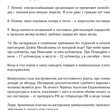
7. Почему электроснабжающие организации не применяют ночной и 
два с лишним раза меньше энергии. И если даже у граждан нет таки
8. Почему такие огромные потери в тепло – и энергосетях поставщ
9. Когда кончится незаконный и постоянно действующий перерасчё
в прошлом месяце колбасу требовал перерасчёт через месяц.
10. Вы заглядывали в платёжные требования без подписей и печатей
квитанциях Дианы Михайловны по холодной воде? При моём правлен
три кубометра, при Николаеве за пять кубометров. При Пушкарёве на
июле – 17 кубометров, в августе – 22 кубометра, а в сентябре – бо
Когда я стал мэром и начал наводить порядок в коммунальных платеж
водохранилищ.
Коммуналка стала инструментом для постоянного рэкета, при помо
доходят до абсурда. Наглядным доказательством судебного маразма 
человека является дело 78-летнего Черепка Анатолия Евдокимович
прокуратуры и власти, взыскивает с него в полном объёме оплату 
все инстанции – от президента РФ до губернатора ПК и везде только
Люди, брошенные властью на растерзание коммунальному произволу,
действиям в защиту прав граждан.