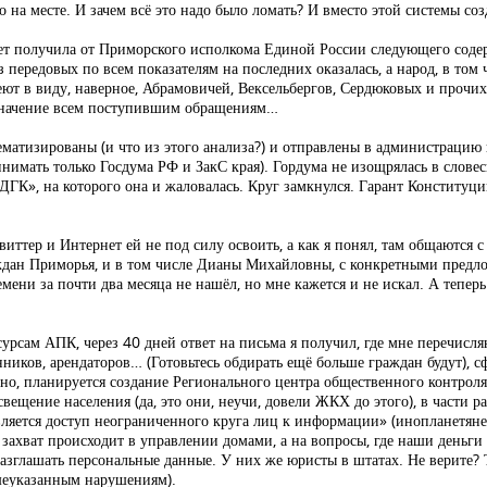
на месте. И зачем всё это надо было ломать? И вместо этой системы соз
ет получила от Приморского исполкома Единой России следующего содер
з передовых по всем показателям на последних оказалась, а народ, в то
еют в виду, наверное, Абрамовичей, Вексельбергов, Сердюковых и прочи
е значение всем поступившим обращениям…
атизированы (и что из этого анализа?) и отправлены в администрацию и
нимать только Госдума РФ и ЗакС края). Гордума не изощрялась в словес
ДГК», на которого она и жаловалась. Круг замкнулся. Гарант Конститу
иттер и Интернет ей не под силу освоить, а как я понял, там общаются 
ждан Приморья, и в том числе Дианы Михайловны, с конкретными предл
ени за почти два месяца не нашёл, но мне кажется и не искал. А теперь
рсам АПК, через 40 дней ответ на письма я получил, где мне перечисл
нников, арендаторов… (Готовьтесь обдирать ещё больше граждан будут),
чно, планируется создание Регионального центра общественного контроля
ещение населения (да, это они, неучи, довели ЖКХ до этого), в части 
тся доступ неограниченного круга лиц к информации» (инопланетяне, з
ахват происходит в управлении домами, а на вопросы, где наши деньги 
разглашать персональные данные. У них же юристы в штатах. Не верите? 
шеуказанным нарушениям).