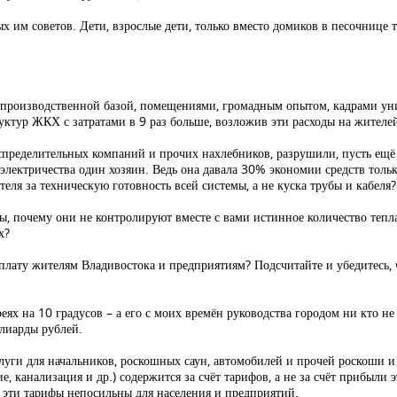
х им советов. Дети, взрослые дети, только вместо домиков в песочнице 
 производственной базой, помещениями, громадным опытом, кадрами ун
уктур ЖКХ с затратами в 9 раз больше, возложив эти расходы на жителе
распределительных компаний и прочих нахлебников, разрушили, пусть ещё
 электричества один хозяин. Ведь она давала 30% экономии средств толь
еля за техническую готовность всей системы, а не куска трубы и кабеля?
, почему они не контролируют вместе с вами истинное количество тепла 
х?
оплату жителям Владивостока и предприятиям? Подсчитайте и убедитесь, 
еях на 10 градусов – а его с моих времён руководства городом ни кто не
ллиарды рублей.
слуги для начальников, роскошных саун, автомобилей и прочей роскоши 
 канализация и др.) содержится за счёт тарифов, а не за счёт прибыли
 эти тарифы непосильны для населения и предприятий.