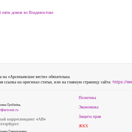
й пяти домов во Владивостоке
 на «Арсеньевские вести» обязательна.
я ссылка на оригинал статьи, или на главную страницу сайта:
https://w
Политика
евна Гребнёва,
Экономика
r@arsvest.ru
Защита прав
ый корреспондент «АВ»
етербурге:
ЖКХ
тьяна Гаврииловна,