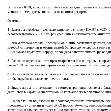
Вот и весь КПД, кругозор и глубина мысли департамента и созданны
машинок – мерседесы, игры под названием реформы.
Ответьте:
1. Зачем вы отработанную, мало затратную систему ПЖЭТ с ЖЭУ с
безответственных УК в пять раз увеличив численность прежних стр
2. Зачем столько создали посредников в лице расчётных центров, 
которой от лампочки и отопительной батареи до генератора тепла и
и исключала круговую поруку, порождала ответственность руководит
3. Где ваши отделы защиты прав потребителей и контрольные органы
более 40% теплоэнергии теряется в неизолированных трубопровода
4. Подсчитывали ли вы, сколько всей теплоэнергии выставляют на 
чтобы выработать такое количество тепла.
5. Знаете ли вы, что уменьшение температуры теплоносителя в батар
даёт навар в карманы энергетиков из карманов жителей многие ми
6. Проверяли ли вы, сколько не производственных нахлебников, об
производству энергии и услуг ЖКХ (водоснабжение, теплоснабжение,
загнанных в тарифы, не имеет к ним никакого отношения, потому и