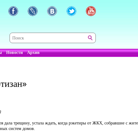
ы
Новости
Архив
ртизан»
)
рея дала трещину, устала ждать, когда рэкетиры от ЖКХ, собравшие с жи
ьных систем домов.