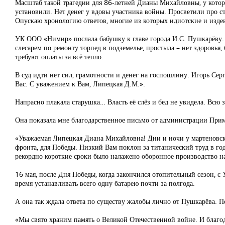
Масштаб такой трагедии для 86-летней Дианы Михайловны, у котор
установили. Нет денег у вдовы участника войны. Просветили про ст
Опускаю хронологию ответов, многие из которых идиотские и издева
УК ООО «Нимир» послала бабушку к главе города И.С. Пушкарёву. В
слесарем по ремонту торпед в подземелье, простыла – нет здоровья, 
требуют оплаты за всё тепло.
В суд идти нет сил, грамотности и денег на госпошлину. Игорь Се
Вас. С уважением к Вам, Липецкая Д.М.».
Напрасно плакала старушка… Власть её слёз и бед не увидела. Всю 
Она показала мне благодарственное письмо от администрации Прим
«Уважаемая Липецкая Диана Михайловна! Дни и ночи у мартеновски
фронта, для Победы. Низкий Вам поклон за титанический труд в год
рекордно короткие сроки было налажено оборонное производство н
16 мая, после Дня Победы, когда закончился отопительный сезон, 
время устанавливать всего одну батарею почти за полгода.
А она так ждала ответа по существу жалобы лично от Пушкарёва. П
«Мы свято храним память о Великой Отечественной войне. И благо