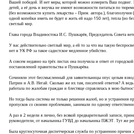
Вашей победой. И нет меры, которой можно измерить Ваш подвиг. В
детей, а её дочь и внучка не имеют возможности питаться по тюре
(без возможности купить лекарства – Прим. автора.), благополучия 
одной копейки иметь не будет и жить ей надо 150 лет), тепла (но б
светлый мир.
Глава города Владивостока И.С. Пушкарёв, Председатель Совета вет
У вас действительно светлый мир, а ей то за что вы такую беспро
нет в УК РФ за такое садистское медленное убийство.
А совсем недавно на трёх листах она получила и ответ от городской
постановлений правительства и Пушкарёва.
Сочиняли этот бессмысленный для заявительницы опус целым взводо
Патрин и А.В. Негай. Сколько же их там, писателей ответов? А вед
работала по жалобам граждан и блестяще справлялась в мою бытнос
Но тогда была система не только решения жалоб, но и устранения 
пропусков со своими проблемами, занимали по одному ответственно
А раз в 2 недели я лично, без всякой предварительной записи, прин
руководители, от начальника ГУВД до начальника ПЖЭТ. Тут же р
Была круглосуточная диспетчерская служба по устранению причин ж