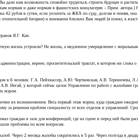
ы дали нам возможность спокойно трудиться, строить будущее и растить
мным нормам и даже нормам в фашистских концлагерях – Прим. автора.)
(на 42 рубля в сутки, если уплатить за ЖКХ по суду, долгам и пеням, он
ез отопительной батареи) и внимания близких Вам людей (я понял, к власт
еранов Я.Г. Кан.
светную жизнь устроили? Не жизнь, а медленное умерщвление с моральн
 администрации, вернее, просветительский трактат, в котором ни слова 
м в 6 человек: Г.А. Пейхвассер, А.Ю. Чертковская, А.В. Тереничева, Л.
ь А.В. Негай, у которой сейчас целое Управление по работе с жалобами г
ть мэром.
причин их возникновения. Весь первый этаж мэрии, куда граждане ежедне
му за решения проблем специалисту от всех отделов и управлений. Сро
имал граждан в зале для конференций, где на сцене и перед ней были рас
ешали проблемы по всем вопросам.
алоб. Через 2 месяца жалобы сократились в 5 раз. Через полгода в двад