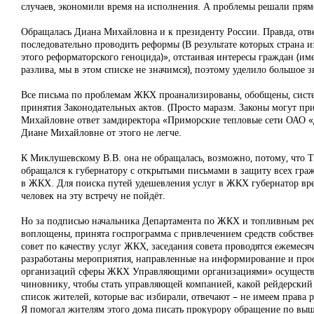
случаев, экономили время на исполнения. А проблемы решали прямо 
Обращалась Диана Михайловна и к президенту России. Правда, отв
последовательно проводить реформы (В результате которых страна и
этого реформаторского геноцида)», отстаивая интересы граждан (им
разлива, мы в этом списке не значимся), поэтому уделило большо
Все письма по проблемам ЖКХ проанализированы, обобщены, систем
принятия Законодательных актов. (Просто маразм. Законы могут при
Михайловне ответ замдиректора «Приморские тепловые сети ОАО «
Диане Михайловне от этого не легче.
К Миклушевскому В.В. она не обращалась, возможно, потому, что Тв
обращался к губернатору с открытыми письмами в защиту всех гра
в ЖКХ. Для поиска путей удешевления услуг в ЖКХ губернатор врем
человек на эту встречу не пойдёт.
Но за подписью начальника Департамента по ЖКХ и топливным ресу
воплощены, принята госпрограмма с привлечением средств собстве
совет по качеству услуг ЖКХ, заседания совета проводятся ежемеся
разработаны мероприятия, направленные на информирование и просв
организаций сферы ЖКХ Управляющими организациями» осуществляе
чиновнику, чтобы стать управляющей компанией, какой рейдерский з
список жителей, которые вас избирали, отвечают – не имеем права 
Я помогал жителям этого дома писать прокурору обращение по вы