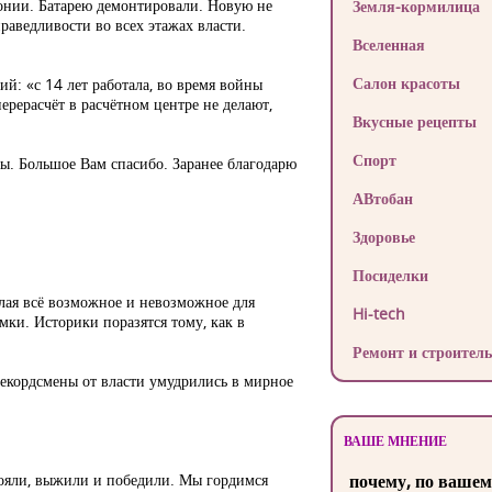
онии. Батарею демонтировали. Новую не
Земля-кормилица
раведливости во всех этажах власти.
Вселенная
Салон красоты
й: «с 14 лет работала, во время войны
перерасчёт в расчётном центре не делают,
Вкусные рецепты
Спорт
ды. Большое Вам спасибо. Заранее благодарю
АВтобан
Здоровье
Посиделки
лая всё возможное и невозможное для
Hi-tech
мки. Историки поразятся тому, как в
Ремонт и строитель
рекордсмены от власти умудрились в мирное
ВАШЕ МНЕНИЕ
тояли, выжили и победили. Мы гордимся
почему, по вашем