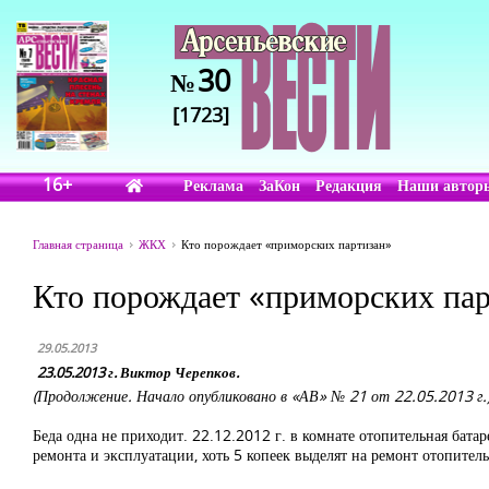
30
№
[1723]
16+
Реклама
ЗаКон
Редакция
Наши автор
Главная страница
ЖКХ
Кто порождает «приморских партизан»
Кто порождает «приморских па
29.05.2013
23.05.2013 г. Виктор Черепков.
(Продолжение. Начало опубликовано в «АВ» № 21 от 22.05.2013 г.
Беда одна не приходит. 22.12.2012 г. в комнате отопительная бата
ремонта и эксплуатации, хоть 5 копеек выделят на ремонт отопител