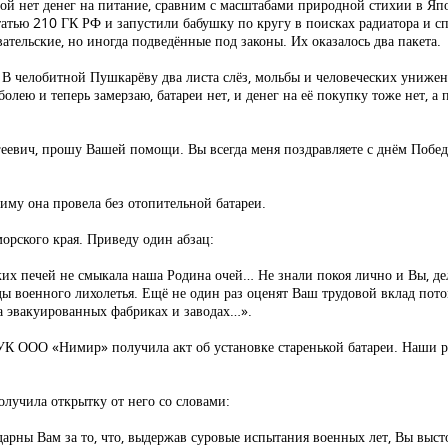
ой нет денег на питание, сравним с масштабами природной стихии в Яп
атью 210 ГК РФ и запустили бабушку по кругу в поисках радиатора и сп
тельские, но иногда подведённые под законы. Их оказалось два пакета.
 челобитной Пушкарёву два листа слёз, мольбы и человеческих унижени
болею и теперь замерзаю, батареи нет, и денег на её покупку тоже нет, а 
ргеевич, прошу Вашей помощи. Вы всегда меня поздравляете с днём Побе
зиму она провела без отопительной батареи.
орского края. Приведу один абзац:
х печей не смыкала наша Родина очей… Не знали покоя лично и Вы, де
ы военного лихолетья. Ещё не один раз оценят Ваш трудовой вклад пото
а эвакуированных фабриках и заводах…».
с УК ООО «Нимир» получила акт об установке старенькой батареи. Наши 
олучила открытку от него со словами:
дарны Вам за то, что, выдержав суровые испытания военных лет, Вы выс