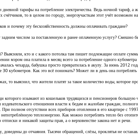
дневной тарифы на потребление электричества. Ведь ночной тариф, а ж
х счётчиков, то в целом по городу, энергоучасткам этот учёт возможен н
иков и почему эту бесхозяйственность должны оплачивать граждане?
т задним числом за поставленную и ранее оплаченную услугу? Смешно бы
? Выясняли, кто и с какого потолка там пишет подлежащие оплате суммы?
ии мэром она платила в месяц всего за потребление одного кубометра 
чалась чехарда, бабушка просто превратилась в акулу. За июнь 2012 год
лее 30 кубометров. Как это всё понимать? Может ли в день она потреблят
ах, то выяснил, что жители платят за такое количество воды, которое п
щи которого изымают из кошельков трудящихся и пенсионеров большую ча
и издевательского отношения власти к бедам и жалобам граждан, полного
а. При полном отсутствии всех приборов отопления в его квартире с 19
за непотреблённую теплоэнергию. Как можно потреблять тепло без отоп
 отписки и никакой защиты прав, а о верховенстве закона нет и речи.
 доведены до отчаяния. Тысячи обращений, слёзы, проклятья не останав