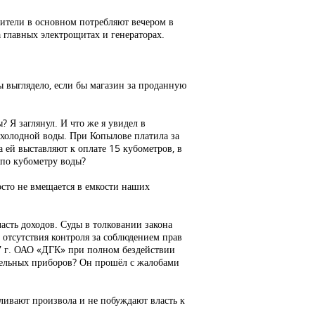
ители в основном потребляют вечером в
а главных электрощитах и генераторах.
 выглядело, если бы магазин за проданную
 Я заглянул. И что же я увидел в
холодной воды. При Копылове платила за
а ей выставляют к оплате 15 кубометров, в
ь по кубометру воды?
росто не вмещается в емкости наших
сть доходов. Суды в толковании закона
 отсутствия контроля за соблюдением прав
97 г. ОАО «ДГК» при полном бездействии
ительных приборов? Он прошёл с жалобами
ливают произвола и не побуждают власть к