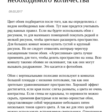
09.03.2017
Цвет обоев подбирается после того, как вы определились с
видом необходимых вам обоев. Тут вам придется учитывать
ряд важных правил. Если вы будете использовать обои с
рисунком, то для маленьких помещений покупать редкий и
мелкий рисунок, чтобы зрительно расширить пространство.
Для больших комнат можно купить густой и крупный
рисунок. Но не следует отяжелять интерьер чересчур
насыщенным тоном обоев. «Агрессивные» цвета лучше
применять для того, чтобы делить пространство на зоны. Всю
комнату такими обоями не оклеивают, так как они могут
вызывать раздражение. Это касается и фотообоев.
Обои с вертикальными полосами используют в комнатах
большой площади с низкими потолками, так как они
зрительно уравновешивают пространство. Хороший эффект
достигается, если края полос слегка размыты, а цвета не очень
контрастны. Если стены не идеальны, то неровности можно
скрыть, применяя фактурные или мелко-зернистые обои,
представляющие собой чередование небольших пятен
нескольких тонов одного цвета. А так же для этих целей
можно использовать встраиваемые светильники. Однотонные