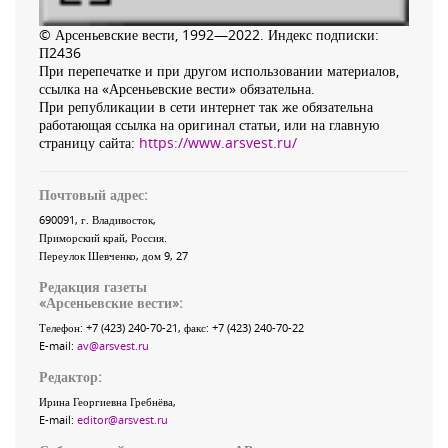
© Арсеньевские вести, 1992—2022. Индекс подписки:
П2436
При перепечатке и при другом использовании материалов,
ссылка на «Арсеньевские вести» обязательна.
При републикации в сети интернет так же обязательна
работающая ссылка на оригинал статьи, или на главную
страницу сайта:
https://www.arsvest.ru/
Почтовый адрес:
690091
, г.
Владивосток
,
Приморский край
,
Россия
.
Переулок Шевченко
, дом 9, 27
Редакция газеты
«
Арсеньевские вести
»:
Телефон:
+7 (423) 240-70-21
, факс:
+7 (423) 240-70-22
E-mail:
av@arsvest.ru
Редактор:
Ирина Георгиевна Гребнёва,
E-mail:
editor@arsvest.ru