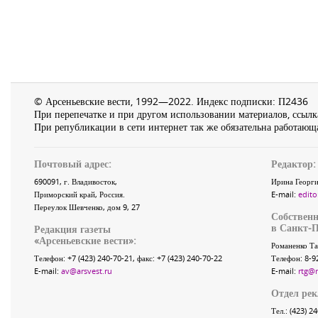
© Арсеньевские вести, 1992—2022. Индекс подписки: П2436
При перепечатке и при другом использовании материалов, ссылка
При републикации в сети интернет так же обязательна работающа
Почтовый адрес:
Редактор:
690091
, г.
Владивосток
,
Ирина Георги
Приморский край
,
Россия
.
E-mail:
edito
Переулок Шевченко
, дом 9, 27
Собственн
в Санкт-П
Редакция газеты
«
Арсеньевские вести
»:
Романенко Та
Телефон:
+7 (423) 240-70-21
, факс:
+7 (423) 240-70-22
Телефон: 8-9
E-mail:
av@arsvest.ru
E-mail:
rtg@
Отдел ре
Тел.: (423) 2