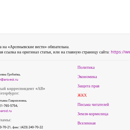
 на «Арсеньевские вести» обязательна.
я ссылка на оригинал статьи, или на главную страницу сайта:
https://w
Политика
евна Гребнёва,
Экономика
r@arsvest.ru
Защита прав
ый корреспондент «АВ»
етербурге:
ЖКХ
тьяна Гаврииловна,
Письма читателей
21-765-5754,
narod.ru
Земля-кормилица
кламы:
Вселенная
40-70-21, факс: (423) 240-70-22