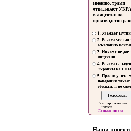
мнению, трамп
отказывает УКР
в лицензии на
производство рак
1. Уважает Путин
2. Боится увелич
эскалацию конфл
3. Никому не дает
лицензии.
4. Боится нападе
Украины на СШ
5. Просто у него 
поведения такая:
обещать и не сдел
Всего проголосовало
1 человек
Прошлые опросы
Наши проект