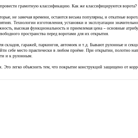
т провести грамотную классификацию. Как же классифицируются ворота?
орые, не замечая времени, остаются весьма популярны, и откатные ворота
ятиях. Технологии изготовления, установки и эксплуатации значительно
ёжность, высокая функциональность и приемлемая цена – основные атри
вободного пространства перед воротами для их открытия.
для складов, гаражей, паркингов, автомоек и т.д. Бывают рулонные и с
айти себе место практически в любом проёме. При открытии, полотно нап
ти и к рулонным.
 Это легко объяснить тем, что покрытие конструкций защищено от корро