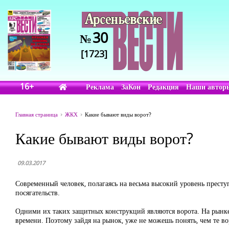
30
№
[1723]
16+
Реклама
ЗаКон
Редакция
Наши автор
Главная страница
ЖКХ
Какие бывают виды ворот?
Какие бывают виды ворот?
09.03.2017
Современный человек, полагаясь на весьма высокий уровень престу
посягательств.
Одними их таких защитных конструкций являются ворота. На рынке 
времени. Поэтому зайдя на рынок, уже не можешь понять, чем те вор