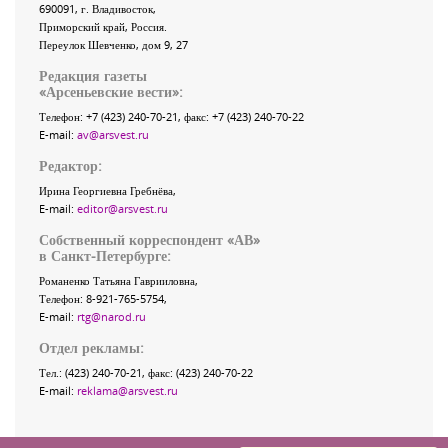
690091
, г.
Владивосток
,
Приморский край
,
Россия
.
Переулок Шевченко
, дом 9, 27
Редакция газеты
«
Арсеньевские вести
»:
Телефон:
+7 (423) 240-70-21
, факс:
+7 (423) 240-70-22
E-mail:
av@arsvest.ru
Редактор:
Ирина Георгиевна Гребнёва,
E-mail:
editor@arsvest.ru
Собственный корреспондент «АВ»
в Санкт-Петербурге:
Романенко Татьяна Гаврииловна,
Телефон: 8-921-765-5754,
E-mail:
rtg@narod.ru
Отдел рекламы:
Тел.: (423) 240-70-21, факс: (423) 240-70-22
E-mail:
reklama@arsvest.ru