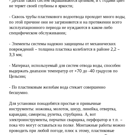
- Детали таких систем окрашиваются целиком, и с годами цвет
не теряет своей глубины и яркости;
- Сквозь трубы пластикового водоотвода проходит много воды,
по этой причине они не загрязняются и на протяжении всего
эксплуатационного периода не нуждаются в каком-либо
специфическом обслуживании;
- Элементы системы надежно защищены от механических
повреждений – толщина пластика колеблется в районе 2,2 –
3,3 мм;
- Материал, используемый для систем отвода воды, способен
выдержать диапазон температур от +70 до -40 градусов по
Цельсию;
- По пластиковым желобам вода стекает совершенно
бесшумно.
Для установки понадобятся простые и привычные
инструменты: ножовка, молоток, шнур, линейка, отвертка,
карандаш, саморезы, рулетка, струбцина. А, вот
электроинструменты, перчатки сварщика, перфоратор и т.п. –
пока что могут оставаться на полке. Монтажные работы можно
проводить при любой погоде, плюс к этому, пластиковые