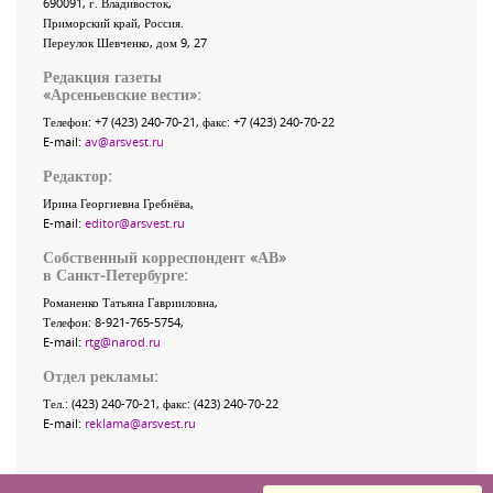
690091
, г.
Владивосток
,
Приморский край
,
Россия
.
Переулок Шевченко
, дом 9, 27
Редакция газеты
«
Арсеньевские вести
»:
Телефон:
+7 (423) 240-70-21
, факс:
+7 (423) 240-70-22
E-mail:
av@arsvest.ru
Редактор:
Ирина Георгиевна Гребнёва,
E-mail:
editor@arsvest.ru
Собственный корреспондент «АВ»
в Санкт-Петербурге:
Романенко Татьяна Гаврииловна,
Телефон: 8-921-765-5754,
E-mail:
rtg@narod.ru
Отдел рекламы:
Тел.: (423) 240-70-21, факс: (423) 240-70-22
E-mail:
reklama@arsvest.ru