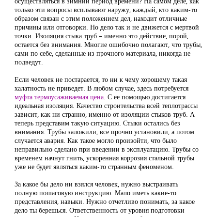
осуществляться в зимний период времени? На самом деле, как
только эти вопросы всплывают наружу, каждый, кто каким-то
образом связан с этим положением дел, находит отличные
причины или отговорки. Но дело так и не движется с мертвой
точки. Изоляция стыка труб – именно это действие, порой,
остается без внимания. Многие ошибочно полагают, что трубы,
сами по себе, сделанные из прочного материала, никогда не
подведут.
Если человек не постарается, то ни к чему хорошему такая
халатность не приведет. В любом случае, здесь потребуется
муфта термоусаживаемая цена
. С ее помощью достигается
идеальная изоляция. Качество строительства всей теплотрассы
зависит, как ни странно, именно от изоляции стыков труб. А
теперь представим такую ситуацию. Стыки остались без
внимания. Трубы заложили, все прочно установили, а потом
случается авария. Как такое могло произойти, что было
неправильно сделано при введении в эксплуатацию. Трубы со
временем начнут гнить, ускоренная коррозия стальной трубы
уже не будет являться каким-то странным феноменом.
За какое бы дело ни взялся человек, нужно выстраивать
полную пошаговую инструкцию. Мало иметь какие-то
представления, навыки. Нужно отчетливо понимать, за какое
дело ты берешься. Ответственность от уровня подготовки