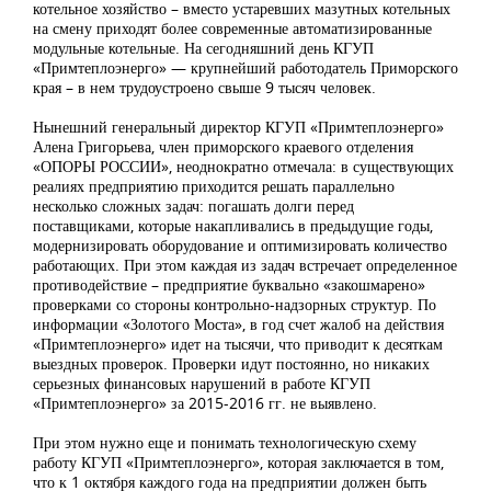
котельное хозяйство – вместо устаревших мазутных котельных
на смену приходят более современные автоматизированные
модульные котельные. На сегодняшний день КГУП
«Примтеплоэнерго» — крупнейший работодатель Приморского
края – в нем трудоустроено свыше 9 тысяч человек.
Нынешний генеральный директор КГУП «Примтеплоэнерго»
Алена Григорьева, член приморского краевого отделения
«ОПОРЫ РОССИИ», неоднократно отмечала: в существующих
реалиях предприятию приходится решать параллельно
несколько сложных задач: погашать долги перед
поставщиками, которые накапливались в предыдущие годы,
модернизировать оборудование и оптимизировать количество
работающих. При этом каждая из задач встречает определенное
противодействие – предприятие буквально «закошмарено»
проверками со стороны контрольно-надзорных структур. По
информации «Золотого Моста», в год счет жалоб на действия
«Примтеплоэнерго» идет на тысячи, что приводит к десяткам
выездных проверок. Проверки идут постоянно, но никаких
серьезных финансовых нарушений в работе КГУП
«Примтеплоэнерго» за 2015-2016 гг. не выявлено.
При этом нужно еще и понимать технологическую схему
работу КГУП «Примтеплоэнерго», которая заключается в том,
что к 1 октября каждого года на предприятии должен быть