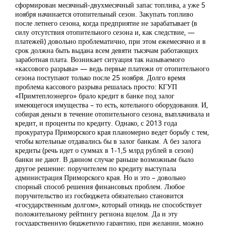
сформирован месячный-двухмесячный запас топлива, а уже 5
ноября начинается отопительный сезон. Закупать топливо
после летнего сезона, когда предприятие не зарабатывает (в
силу отсутствия отопительного сезона и, как следствие, —
платежей) довольно проблематично, при этом ежемесячно и в
срок должна быть выдана всем девяти тысячам работающих
заработная плата. Возникает ситуация так называемого
«кассового разрыва» — ведь первые платежи от отопительного
сезона поступают только после 25 ноября. Долго время
проблема кассового разрыва решалась просто: КГУП
«Примтеплоэнерго» брало кредит в банке под залог
имеющегося имущества – то есть, котельного оборудования. И,
собирая деньги в течение отопительного сезона, выплачивала и
кредит, и проценты по кредиту. Однако, с 2013 года
прокуратура Приморского края планомерно ведет борьбу с тем,
чтобы котельные отдавались бы в залог банкам. А без залога
кредиты (речь идет о суммах в 1-1,5 млрд рублей в сезон)
банки не дают. В данном случае раньше возможным было
другое решение: поручителем по кредиту выступала
администрация Приморского края. Но и это – довольно
спорный способ решения финансовых проблем. Любое
поручительство из госбюджета обязательно становится
«государственным долгом», который отнюдь не способствует
положительному рейтингу региона вцелом. Да и эту
государственную бюджетную гарантию, при желании, можно