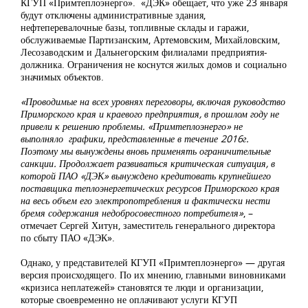
КГУП «Примтеплоэнерго». «ДЭК» обещает, что уже 23 января
будут отключены административные здания,
нефтеперевалочные базы, топливные склады и гаражи,
обслуживаемые Партизанским, Артемовским, Михайловским,
Лесозаводским и Дальнегорским филиалами предприятия-
должника. Ограничения не коснутся жилых домов и социально
значимых объектов.
«Проводимые на всех уровнях переговоры, включая руководство
Приморского края и краевого предприятия, в прошлом году не
привели к решению проблемы. «Примтеплоэнерго» не
выполняло графики, представленные в течение 2016г.
Поэтому мы вынуждены вновь применять ограничительные
санкции. Продолжает развиваться критическая ситуация, в
которой ПАО «ДЭК» вынуждено кредитовать крупнейшего
поставщика теплоэнергетических ресурсов Приморского края
на весь объем его электропотребления и фактически нести
бремя содержания недобросовестного потребителя»
, –
отмечает Сергей Хитун, заместитель генерального директора
по сбыту ПАО «ДЭК».
Однако, у представителей КГУП «Примтеплоэнерго» — другая
версия происходящего. По их мнению, главными виновниками
«кризиса неплатежей» становятся те люди и организации,
которые своевременно не оплачивают услуги КГУП