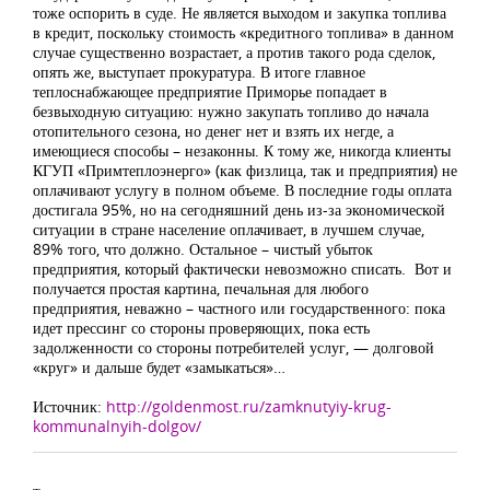
тоже оспорить в суде. Не является выходом и закупка топлива
в кредит, поскольку стоимость «кредитного топлива» в данном
случае существенно возрастает, а против такого рода сделок,
опять же, выступает прокуратура. В итоге главное
теплоснабжающее предприятие Приморье попадает в
безвыходную ситуацию: нужно закупать топливо до начала
отопительного сезона, но денег нет и взять их негде, а
имеющиеся способы – незаконны. К тому же, никогда клиенты
КГУП «Примтеплоэнерго» (как физлица, так и предприятия) не
оплачивают услугу в полном объеме. В последние годы оплата
достигала 95%, но на сегодняшний день из-за экономической
ситуации в стране население оплачивает, в лучшем случае,
89% того, что должно. Остальное – чистый убыток
предприятия, который фактически невозможно списать. Вот и
получается простая картина, печальная для любого
предприятия, неважно – частного или государственного: пока
идет прессинг со стороны проверяющих, пока есть
задолженности со стороны потребителей услуг, — долговой
«круг» и дальше будет «замыкаться»…
Источник:
http://goldenmost.ru/zamknutyiy-krug-
kommunalnyih-dolgov/