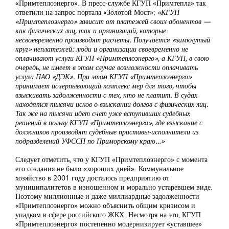
«Примтеплоэнерго». В пресс-службе КГУП «Примтепла» так
ответили на запрос портала «Золотой Мост»:
«КГУП
«Примтеплоэнерго» зависит от платежей своих абонентов —
как физических лиц, так и организаций, которые
несвоевременно производят расчеты. Получается «замкнутый
круг» неплатежей: люди и организации своевременно не
оплачивают услуги КГУП «Примтеплоэнерго», а КГУП, в свою
очередь, не имеет в этом случае возможности оплачивать
услуги ПАО «ДЭК». При этом КГУП «Примтеплоэнерго»
принимает исчерпывающий комплекс мер для того, чтобы
взыскивать задолженности с тех, кто не платит. В судах
находятся тысячи исков о взыскании долгов с физических лиц.
Так же на тысячи идет счет уже вступивших судебных
решений в пользу КГУП «Примтеплоэнерго», где взыскание с
должников производят судебные приставы-исполнители из
подразделений УФССП по Приморскому краю…»
Следует отметить, что у КГУП «Примтеплоэнерго» с момента
его создания не было «хороших дней». Коммунальное
хозяйство в 2001 году досталось предприятию от
муниципалитетов в изношенном и морально устаревшем виде.
Поэтому миллионные и даже миллиардные задолженности
«Примтеплоэнерго» можно объяснить общим кризисом и
упадком в сфере российского ЖКХ. Несмотря на это, КГУП
«Примтеплоэнерго» постепенно модернизирует «уставшее»