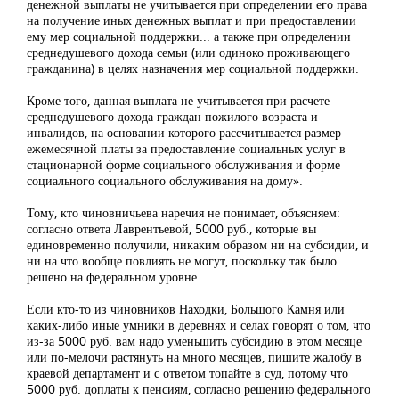
денежной выплаты не учитывается при определении его права
на получение иных денежных выплат и при предоставлении
ему мер социальной поддержки... а также при определении
среднедушевого дохода семьи (или одиноко проживающего
гражданина) в целях назначения мер социальной поддержки.
Кроме того, данная выплата не учитывается при расчете
среднедушевого дохода граждан пожилого возраста и
инвалидов, на основании которого рассчитывается размер
ежемесячной платы за предоставление социальных услуг в
стационарной форме социального обслуживания и форме
социального социального обслуживания на дому».
Тому, кто чиновничьева наречия не понимает, объясняем:
согласно ответа Лаврентьевой, 5000 руб., которые вы
единовременно получили, никаким образом ни на субсидии, и
ни на что вообще повлиять не могут, поскольку так было
решено на федеральном уровне.
Если кто-то из чиновников Находки, Большого Камня или
каких-либо иные умники в деревнях и селах говорят о том, что
из-за 5000 руб. вам надо уменьшить субсидию в этом месяце
или по-мелочи растянуть на много месяцев, пишите жалобу в
краевой департамент и с ответом топайте в суд, потому что
5000 руб. доплаты к пенсиям, согласно решению федерального