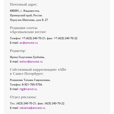
Почтовый адрес:
690091
, г.
Владивосток
,
Приморский край
,
Россия
.
Переулок Шевченко
, дом 9, 27
Редакция газеты
«
Арсеньевские вести
»:
Телефон:
+7 (423) 240-70-21
, факс:
+7 (423) 240-70-22
E-mail:
av@arsvest.ru
Редактор:
Ирина Георгиевна Гребнёва,
E-mail:
editor@arsvest.ru
Собственный корреспондент «АВ»
в Санкт-Петербурге:
Романенко Татьяна Гаврииловна,
Телефон: 8-921-765-5754,
E-mail:
rtg@narod.ru
Отдел рекламы:
Тел.: (423) 240-70-21, факс: (423) 240-70-22
E-mail:
reklama@arsvest.ru