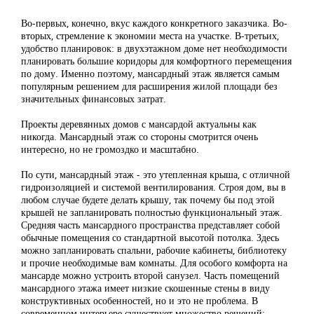
Во-первых, конечно, вкус каждого конкретного заказчика. Во-
вторых, стремление к экономии места на участке. В-третьих,
удобство планировок: в двухэтажном доме нет необходимости
планировать большие коридоры для комфортного перемещения
по дому. Именно поэтому, мансардный этаж является самым
популярным решением для расширения жилой площади без
значительных финансовых затрат.
Проекты деревянных домов с мансардой актуальны как
никогда. Мансардный этаж со стороны смотрится очень
интересно, но не громоздко и масштабно.
По сути, мансардный этаж - это утепленная крыша, с отличной
гидроизоляцией и системой вентилирования. Строя дом, вы в
любом случае будете делать крышу, так почему бы под этой
крышей не запланировать полностью функциональный этаж.
Средняя часть мансардного пространства представляет собой
обычные помещения со стандартной высотой потолка. Здесь
можно запланировать спальни, рабочие кабинеты, библиотеку
и прочие необходимые вам комнаты. Для особого комфорта на
мансарде можно устроить второй санузел. Часть помещений
мансардного этажа имеет низкие скошенные стены в виду
конструктивных особенностей, но и это не проблема. В
современном интерьере существует множество решений: