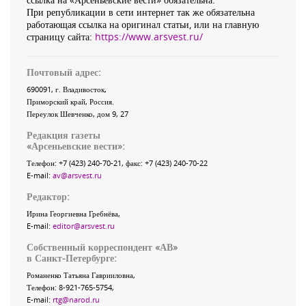
При републикации в сети интернет так же обязательна
работающая ссылка на оригинал статьи, или на главную
страницу сайта:
https://www.arsvest.ru/
Почтовый адрес:
690091
, г.
Владивосток
,
Приморский край
,
Россия
.
Переулок Шевченко
, дом 9, 27
Редакция газеты
«
Арсеньевские вести
»:
Телефон:
+7 (423) 240-70-21
, факс:
+7 (423) 240-70-22
E-mail:
av@arsvest.ru
Редактор:
Ирина Георгиевна Гребнёва,
E-mail:
editor@arsvest.ru
Собственный корреспондент «АВ»
в Санкт-Петербурге:
Романенко Татьяна Гаврииловна,
Телефон: 8-921-765-5754,
E-mail:
rtg@narod.ru